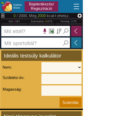
2026.08.07
Bejelentkezés/
Kalória
Bázis
Regisztráció
0
/ 2000. Még
2000
kcal-t ehetsz.
Zsír:
0
/67
Szénhidrát:
0
/275
Fehérje:
0
/75
Ideális testsúly kalkulátor
Nem:
Születési év:
Magasság: