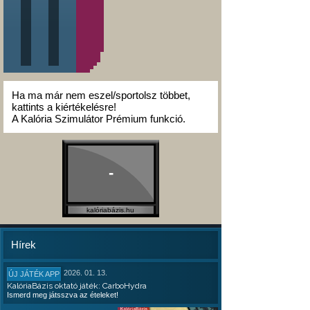
Ha ma már nem eszel/sportolsz többet,
kattints a kiértékelésre!
A Kalória Szimulátor Prémium funkció.
-
kalóriabázis.hu
Hírek
2026. 01. 13.
ÚJ JÁTÉK APP
KalóriaBázis oktató játék: CarboHydra
Ismerd meg játsszva az ételeket!