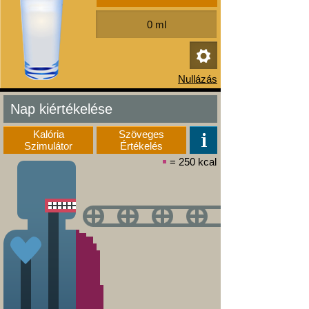
Nap kiértékelése
Kalória
Szöveges
Szimulátor
Értékelés