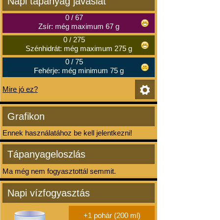
Napi tápanyag javaslat
0
/
67
Zsír: még maximum 67 g
0
/
275
Szénhidrát: még maximum 275 g
0
/
75
Fehérje: még minimum 75 g
Mire jó ez?
Grafikon
Ennek használatához be kell jelentkezni!
Tápanyageloszlás
Ma még nem fogyasztottál semmit.
Napi vízfogyasztás