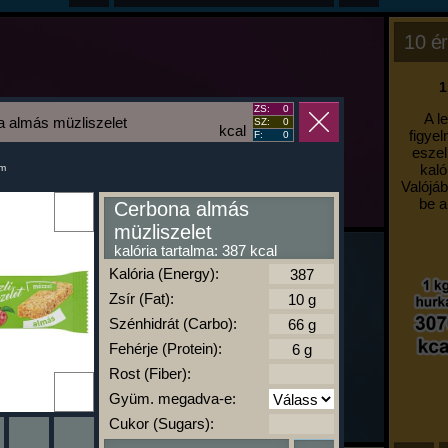
10 ér
1
ZS:
0
A l
 almás müzliszelet
SZ:
0
kcal
figyel
F:
0
eszel
kaló
um
Valójáb
be a
Cerbona almás
müzliszelet
kalória tartalma: 387 kcal
Kalória (Energy):
Zsír (Fat):
Szénhidrát (Carbo):
Fehérje (Protein):
Rost (Fiber):
Gyüm. megadva-e:
Cukor (Sugars):