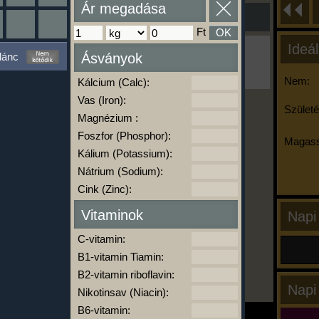
Ár megadása
Ft
OK
Ideál
Ha ma már nem eszel/sportolsz többet,
lánc
Ásványok
kattints a kiértékelésre!
A Kalória Szimulátor Prémium funkció.
Nem:
Kálcium (Calc):
Vas (Iron):
Születé
Magnézium :
-
Foszfor (Phosphor):
Magass
Kálium (Potassium):
Nátrium (Sodium):
kalóriabázis.hu
Cink (Zinc):
Vitaminok
Napi
C-vitamin:
B1-vitamin Tiamin:
B2-vitamin riboflavin:
Napi
Nikotinsav (Niacin):
B6-vitamin: