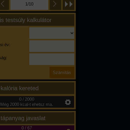
1/10
is testsúly kalkulátor
si év:
ág:
 kalória kereted
0 / 2000
Még 2000 kcal-t ehetsz ma.
 tápanyag javaslat
0
/
67