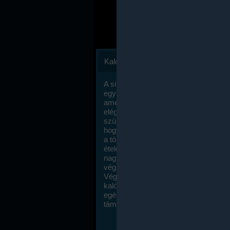
Kalóriaszámlálás
A sikeres fogyás titka valójában igen
egyszerű: égess több energiát, mint
amennyit beviszel. Természetesen e
elég nagy fegyelemre és akaraterőre
szükség, de meglepődve fogod tapasz
hogy a kalóriaszámolás mennyire ru
a többi diétához képest. Itt nincsenek ti
ételek és a megengedett kalóriabevite
nagymértékben növelheted ha testmo
végzel.
Végül, de nem utolsó sorban, a
kalóriaszámolás módszerét a legtöbb
egészségügyi szakorvos ajánlja és
támogatja.
To