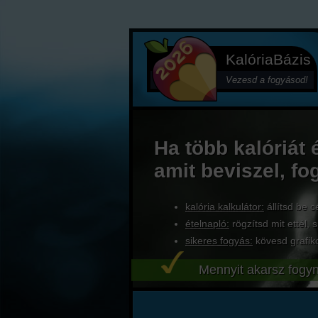
KalóriaBázis
Vezesd a fogyásod!
Ha több kalóriát 
amit beviszel, fo
kalória kalkulátor:
állítsd be c
ételnapló:
rögzítsd mit ettél, s
sikeres fogyás:
kövesd grafik
Mennyit akarsz fogyn