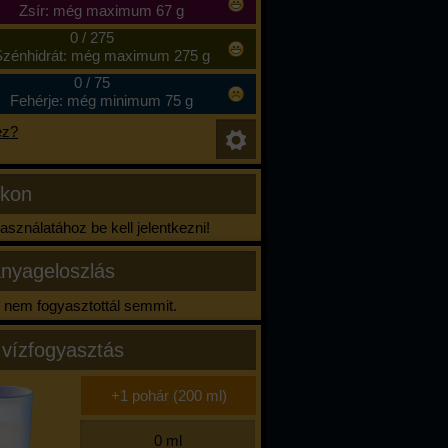
Zsír: még maximum 67 g
0
/
275
zénhidrát: még maximum 275 g
0
/
75
Fehérje: még minimum 75 g
ez?
ikon
sználatához be kell jelentkezni!
nyageloszlás
nem fogyasztottál semmit.
 vízfogyasztás