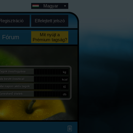
Magyar
Regisztráció
Elfelejtett jelszó
Mit nyújt a
Fórum
Prémium tagság?
Tagok összfogyása:
kg
Ma bevitt összkcal:
kcal
Mai napon aktív tagok:
fő
Kereshető ételek:
db