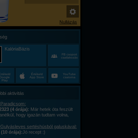
ség
KalóriaBázis
FB csoport
csatlakozás
Értékeld
Értékeld
YouTube
Google
App Store
csatorna
Play
bbi aktivitás
 Paradicsom:
2323 (4 órája):
Már hetek óta feszült
anélkül, hogy igazán tudtam volna,
alán a munkahelyi hajtás, talán az, hogy
ncas éveim közepén egyszer csak
 Gulyásleves sertéshúsból galuskával:
 körülöttem minden, ami régen izgalmas
(10 órája):
Jó recept :)
hétvégék már nem jelentettek semmit, a