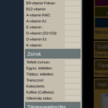
B9-vitamin Folsav:
B12-vitamin:
S
A-vitamin RAE:
A-vitamin IU:
E-vitamin :
Mire jó 
D-vitamin (D2+D3):
D-vitamin IU:
K-vitamin:
Graf
Zsírok
Ennek ha
Telített zsírsav:
Tápa
Egysz. telítetlen:
Ma még 
Többsz. telitetlen:
Transzzsír:
Napi
Koleszterin:
Koffein (Caffeine):
Glikémiás index:
Tápanyageloszlás