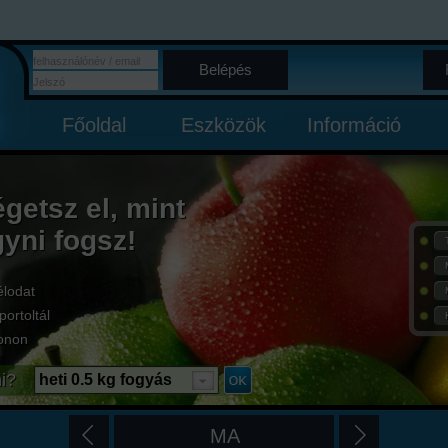
Belépés
Főoldal
Eszközök
Információ
égetsz el, mint
gyni fogsz!
élodat
portoltál
onon
i?
heti 0.5 kg fogyás
MA