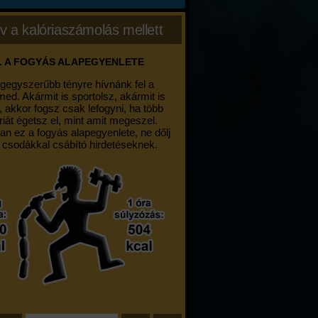
v a kalóriaszámolás mellett
. A FOGYÁS ALAPEGYENLETE
egegyszerűbb tényre hívnánk fel a
med. Akármit is sportolsz, akármit is
, akkor fogsz csak lefogyni, ha több
riát égetsz el, mint amit megeszel.
an ez a fogyás alapegyenlete, ne dőlj
 csodákkal csábító hirdetéseknek.