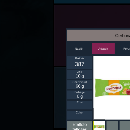
Cerbona
Napló
Fór
Adatok
Kalória
387
Zsír
10 g
Szénhidrát
66 g
Fehérje
6 g
Rost
Ikonnak
Cukor
beállít
Ételfotó
feltöltés