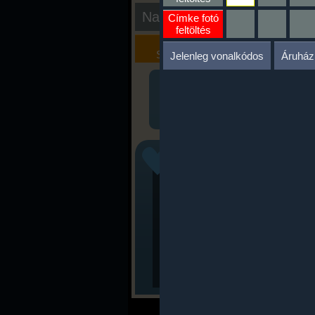
Nap kiértékelése
Címke fotó
feltöltés
Kalória
Szöveges
Szimulátor
Értékelés
Jelenleg vonalkódos
Áruház