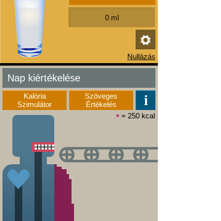
Nap kiértékelése
Kalória
Szöveges
Szimulátor
Értékelés