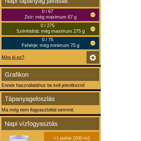
Napi tápanyag javaslat
0
/
67
Zsír: még maximum 67 g
0
/
275
Szénhidrát: még maximum 275 g
0
/
75
Fehérje: még minimum 75 g
Mire jó ez?
Grafikon
Ennek használatához be kell jelentkezni!
Tápanyageloszlás
Ma még nem fogyasztottál semmit.
Napi vízfogyasztás