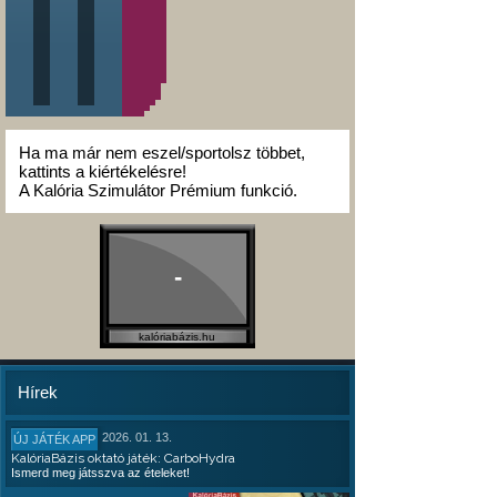
Ha ma már nem eszel/sportolsz többet,
kattints a kiértékelésre!
A Kalória Szimulátor Prémium funkció.
-
kalóriabázis.hu
Hírek
2026. 01. 13.
ÚJ JÁTÉK APP
KalóriaBázis oktató játék: CarboHydra
Ismerd meg játsszva az ételeket!