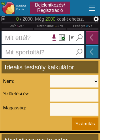
2026.08.06
Bejelentkezés/
Kalória
Bázis
Regisztráció
0
/ 2000. Még
2000
kcal-t ehetsz.
Zsír:
0
/67
Szénhidrát:
0
/275
Fehérje:
0
/75
Ideális testsúly kalkulátor
Nem:
Születési év:
Magasság: