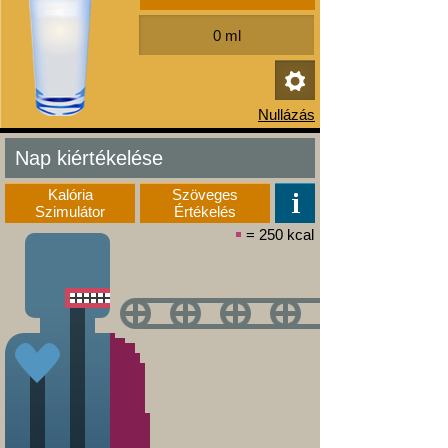
Nap kiértékelése
Kalória
Szöveges
Szimulátor
Értékelés