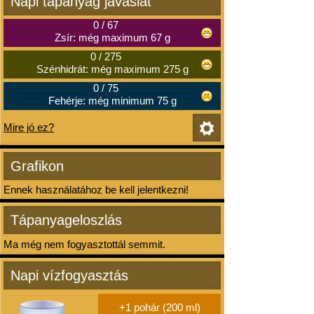
Napi tápanyag javaslat
0
/
67
Zsír: még maximum 67 g
0
/
275
Szénhidrát: még maximum 275 g
0
/
75
Fehérje: még minimum 75 g
Mire jó ez?
Grafikon
Ennek használatához be kell jelentkezni!
Tápanyageloszlás
Ma még nem fogyasztottál semmit.
Napi vízfogyasztás