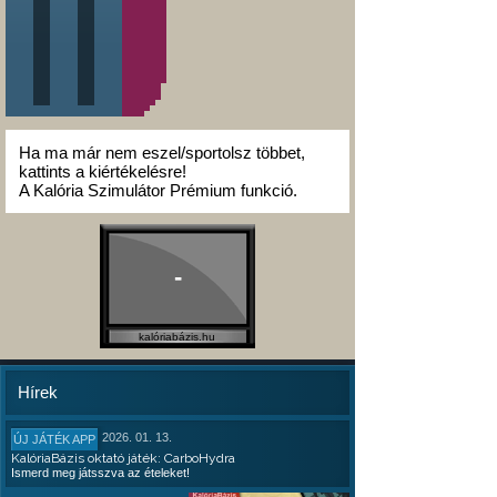
Ha ma már nem eszel/sportolsz többet,
kattints a kiértékelésre!
A Kalória Szimulátor Prémium funkció.
-
kalóriabázis.hu
Hírek
2026. 01. 13.
ÚJ JÁTÉK APP
KalóriaBázis oktató játék: CarboHydra
Ismerd meg játsszva az ételeket!