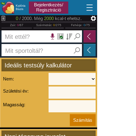
2026.08.10
Bejelentkezés/
Kalória
Bázis
Regisztráció
0
/ 2000. Még
2000
kcal-t ehetsz.
Zsír:
0
/67
Szénhidrát:
0
/275
Fehérje:
0
/75
Ideális testsúly kalkulátor
Nem:
Születési év:
Magasság: