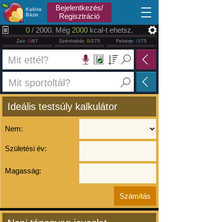
2026.08.08
Bejelentkezés/
Kalória
Bázis
Regisztráció
0
/ 2000. Még
2000
kcal-t ehetsz.
Zsír:
0
/67
Szénhidrát:
0
/275
Fehérje:
0
/75
Ideális testsúly kalkulátor
Nem:
Születési év:
Magasság: