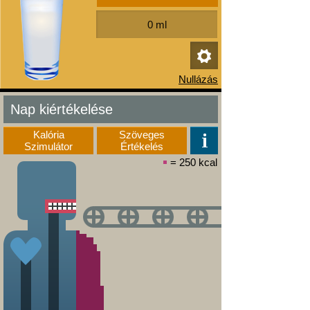
Nap kiértékelése
Kalória
Szöveges
Szimulátor
Értékelés