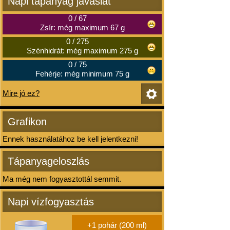
Napi tápanyag javaslat
0
/
67
Zsír: még maximum 67 g
0
/
275
Szénhidrát: még maximum 275 g
0
/
75
Fehérje: még minimum 75 g
Mire jó ez?
Grafikon
Ennek használatához be kell jelentkezni!
Tápanyageloszlás
Ma még nem fogyasztottál semmit.
Napi vízfogyasztás