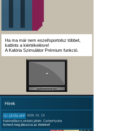
Ha ma már nem eszel/sportolsz többet,
kattints a kiértékelésre!
A Kalória Szimulátor Prémium funkció.
-
kalóriabázis.hu
Hírek
2026. 01. 13.
ÚJ JÁTÉK APP
KalóriaBázis oktató játék: CarboHydra
Ismerd meg játsszva az ételeket!