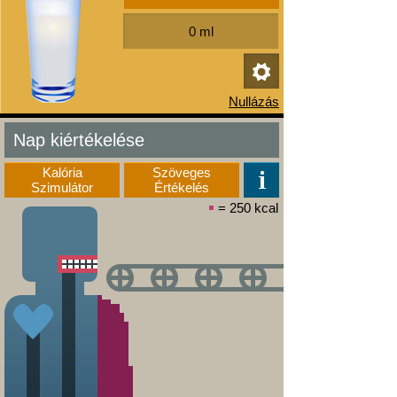
Nap kiértékelése
Kalória
Szöveges
Szimulátor
Értékelés