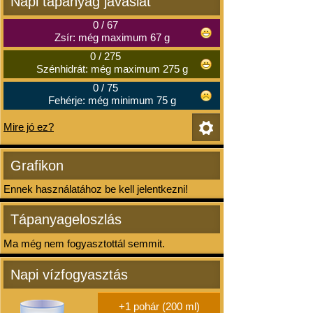
Napi tápanyag javaslat
0
/
67
Zsír: még maximum 67 g
0
/
275
Szénhidrát: még maximum 275 g
0
/
75
Fehérje: még minimum 75 g
Mire jó ez?
Grafikon
Ennek használatához be kell jelentkezni!
Tápanyageloszlás
Ma még nem fogyasztottál semmit.
Napi vízfogyasztás