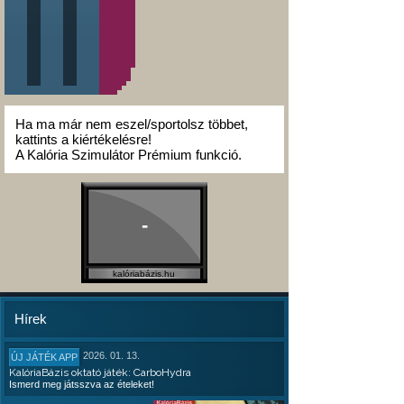
Ha ma már nem eszel/sportolsz többet,
kattints a kiértékelésre!
A Kalória Szimulátor Prémium funkció.
-
kalóriabázis.hu
Hírek
2026. 01. 13.
ÚJ JÁTÉK APP
KalóriaBázis oktató játék: CarboHydra
Ismerd meg játsszva az ételeket!