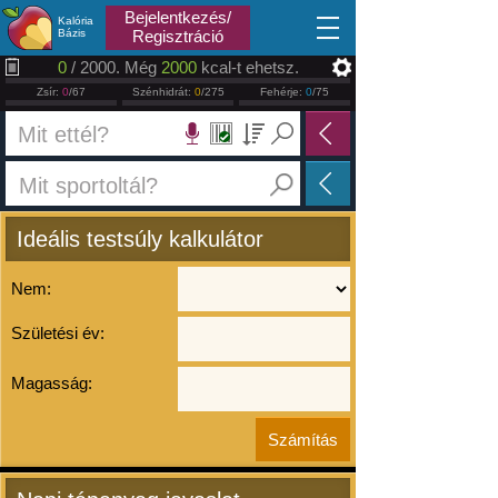
2026.08.07
Bejelentkezés/
Kalória
Bázis
Regisztráció
0
/ 2000. Még
2000
kcal-t ehetsz.
Zsír:
0
/67
Szénhidrát:
0
/275
Fehérje:
0
/75
Ideális testsúly kalkulátor
Nem:
Születési év:
Magasság: