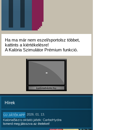
Ha ma már nem eszel/sportolsz többet,
kattints a kiértékelésre!
A Kalória Szimulátor Prémium funkció.
-
kalóriabázis.hu
Hírek
2026. 01. 13.
ÚJ JÁTÉK APP
KalóriaBázis oktató játék: CarboHydra
Ismerd meg játsszva az ételeket!