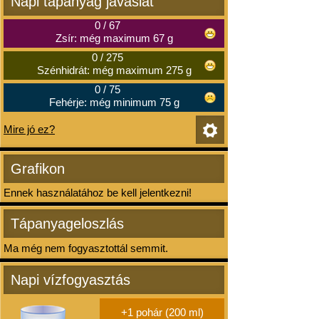
Napi tápanyag javaslat
0
/
67
Zsír: még maximum 67 g
0
/
275
Szénhidrát: még maximum 275 g
0
/
75
Fehérje: még minimum 75 g
Mire jó ez?
Grafikon
Ennek használatához be kell jelentkezni!
Tápanyageloszlás
Ma még nem fogyasztottál semmit.
Napi vízfogyasztás