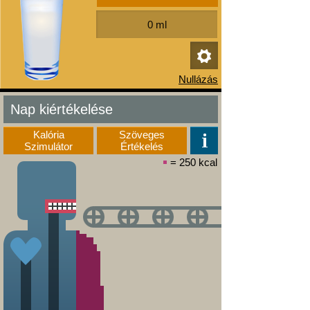
Nap kiértékelése
Kalória
Szöveges
Szimulátor
Értékelés