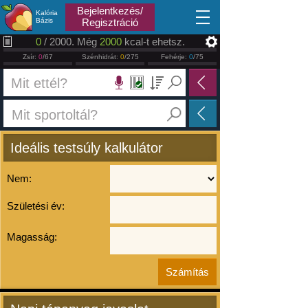
2026.08.07
Bejelentkezés/
Kalória
Bázis
Regisztráció
0
/ 2000. Még
2000
kcal-t ehetsz.
Zsír:
0
/67
Szénhidrát:
0
/275
Fehérje:
0
/75
Ideális testsúly kalkulátor
Nem:
Születési év:
Magasság: