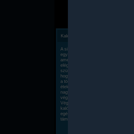
Kalóriaszámlálás
A sikeres fogyás titka valójában igen
egyszerű: égess több energiát, mint
amennyit beviszel. Természetesen e
elég nagy fegyelemre és akaraterőre
szükség, de meglepődve fogod tapasz
hogy a kalóriaszámolás mennyire ru
a többi diétához képest. Itt nincsenek ti
ételek és a megengedett kalóriabevite
nagymértékben növelheted ha testmo
végzel.
Végül, de nem utolsó sorban, a
kalóriaszámolás módszerét a legtöbb
egészségügyi szakorvos ajánlja és
támogatja.
To