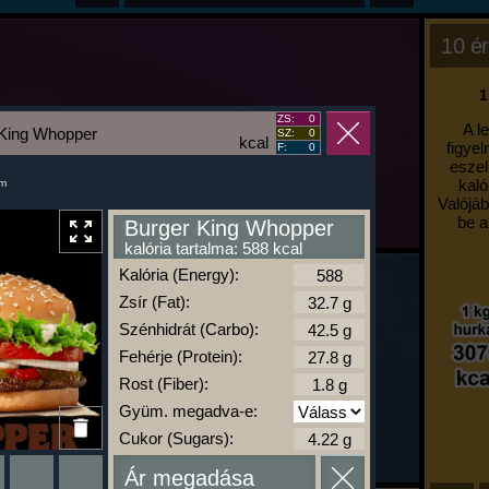
10 ér
1
ZS:
0
A l
 King Whopper
SZ:
0
kcal
figyel
F:
0
eszel
kaló
um
Valójáb
be a
Burger King Whopper
kalória tartalma: 588 kcal
Kalória (Energy):
Zsír (Fat):
Szénhidrát (Carbo):
Fehérje (Protein):
Rost (Fiber):
Gyüm. megadva-e:
Cukor (Sugars):
Ár megadása