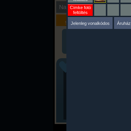
Nap kiértékelése
Címke fotó
feltöltés
Kalória
Szöveges
Szimulátor
Értékelés
Jelenleg vonalkódos
Áruház