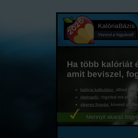
KalóriaBázis
Vezesd a fogyásod!
Ha több kalóriát 
amit beviszel, fo
kalória kalkulátor:
állítsd be c
ételnapló:
rögzítsd mit ettél, s
sikeres fogyás:
kövesd grafik
Mennyit akarsz fogyn