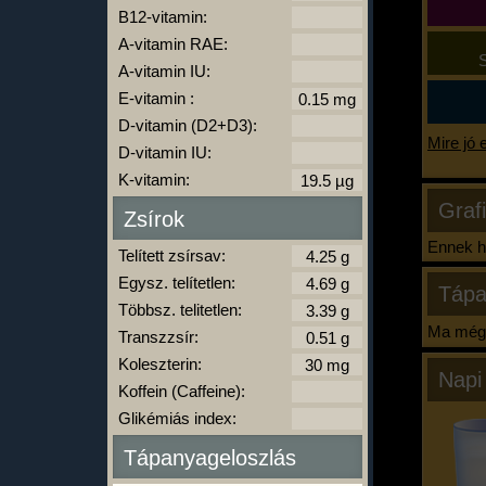
B12-vitamin:
A-vitamin RAE:
S
A-vitamin IU:
E-vitamin :
D-vitamin (D2+D3):
Mire jó 
D-vitamin IU:
K-vitamin:
Graf
Zsírok
Ennek ha
Telített zsírsav:
Egysz. telítetlen:
Tápa
Többsz. telitetlen:
Ma még 
Transzzsír:
Koleszterin:
Napi
Koffein (Caffeine):
Glikémiás index:
Tápanyageloszlás