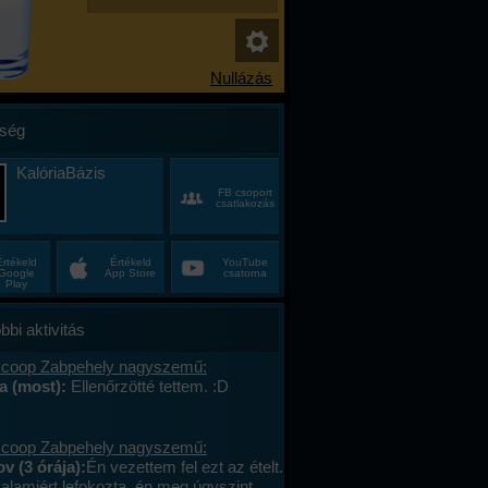
ség
KalóriaBázis
FB csoport
csatlakozás
Értékeld
Értékeld
YouTube
Google
App Store
csatorna
Play
bbi aktivitás
 coop Zabpehely nagyszemű:
na (most):
Ellenőrzötté tettem. :D
 coop Zabpehely nagyszemű:
v (3 órája):
Én vezettem fel ezt az ételt.
valamiért lefokozta, én meg úgyszint