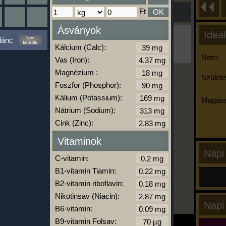
Ft
OK
Ásványok
Ideál
Ha ma már nem eszel/sportolsz többet,
lánc
kattints a kiértékelésre!
Kálcium (Calc):
A Kalória Szimulátor Prémium funkció.
Nem:
Vas (Iron):
Magnézium :
Születé
Foszfor (Phosphor):
-
Kálium (Potassium):
Magass
Nátrium (Sodium):
Cink (Zinc):
kalóriabázis.hu
Vitaminok
Napi
C-vitamin:
B1-vitamin Tiamin:
B2-vitamin riboflavin:
Nikotinsav (Niacin):
Napi
B6-vitamin:
B9-vitamin Folsav: