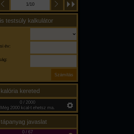
1/10
is testsúly kalkulátor
si év:
ág:
 kalória kereted
0 / 2000
Még 2000 kcal-t ehetsz ma.
 tápanyag javaslat
0
/
67