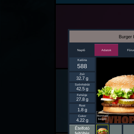
Burger
Napló
Fór
Adatok
Kalória
588
Zsír
32.7 g
Szénhidrát
42.5 g
Fehérje
27.8 g
Rost
1.8 g
Ikonnak
Cukor
beállít
4.22 g
Ételfotó
feltöltés