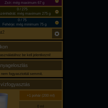
Zsír: még maximum 67 g
0
/
275
zénhidrát: még maximum 275 g
0
/
75
Fehérje: még minimum 75 g
ez?
ikon
sználatához be kell jelentkezni!
nyageloszlás
nem fogyasztottál semmit.
 vízfogyasztás