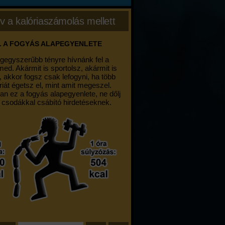
v a kalóriaszámolás mellett
. A FOGYÁS ALAPEGYENLETE
egegyszerűbb tényre hívnánk fel a
med. Akármit is sportolsz, akármit is
, akkor fogsz csak lefogyni, ha több
riát égetsz el, mint amit megeszel.
an ez a fogyás alapegyenlete, ne dőlj
 csodákkal csábító hirdetéseknek.