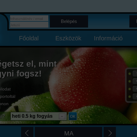
Belépés
Főoldal
Eszközök
Információ
égetsz el, mint
gyni fogsz!
élodat
portoltál
onon
i?
heti 0.5 kg fogyás
MA