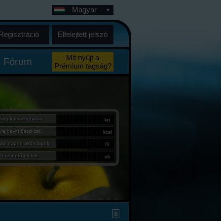
Magyar
Regisztráció
Elfelejtett jelszó
Mit nyújt a
Fórum
Prémium tagság?
Tagok összfogyása:
kg
Ma bevitt összkcal:
kcal
Mai napon aktív tagok:
fő
Kereshető ételek:
db