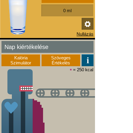
Nap kiértékelése
Kalória
Szöveges
Szimulátor
Értékelés