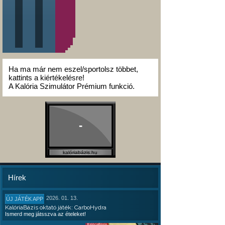
Ha ma már nem eszel/sportolsz többet,
kattints a kiértékelésre!
A Kalória Szimulátor Prémium funkció.
-
kalóriabázis.hu
Hírek
2026. 01. 13.
ÚJ JÁTÉK APP
KalóriaBázis oktató játék: CarboHydra
Ismerd meg játsszva az ételeket!