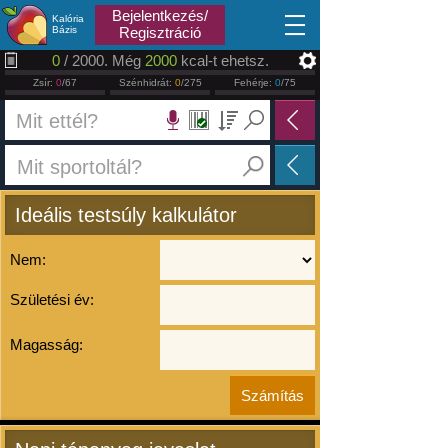
2026.08.07
Bejelentkezés/
Kalória
Bázis
Regisztráció
0
/ 2000. Még
2000
kcal-t ehetsz.
Zsír:
0
/67
Szénhidrát:
0
/275
Fehérje:
0
/75
Ideális testsúly kalkulátor
Nem:
Születési év:
Magasság: