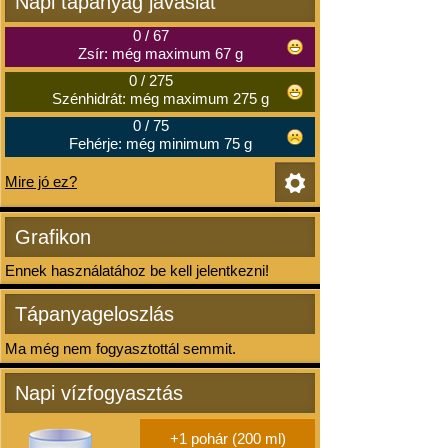
Napi tápanyag javaslat
0
/
67
Zsír: még maximum 67 g
0
/
275
Szénhidrát: még maximum 275 g
0
/
75
Fehérje: még minimum 75 g
Mire jó ez?
Grafikon
Ennek használatához be kell jelentkezni!
Tápanyageloszlás
Ma még nem fogyasztottál semmit.
Napi vízfogyasztás