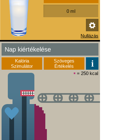
Nap kiértékelése
Kalória
Szöveges
Szimulátor
Értékelés