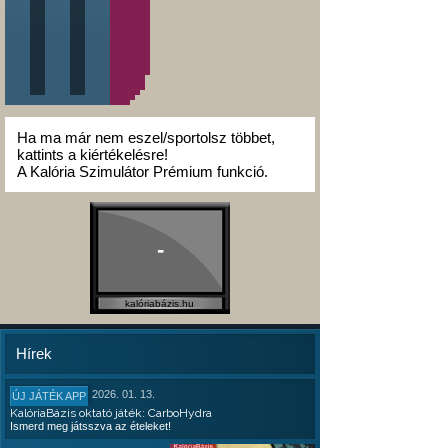
Ha ma már nem eszel/sportolsz többet,
kattints a kiértékelésre!
A Kalória Szimulátor Prémium funkció.
-
kalóriabázis.hu
Hírek
2026. 01. 13.
ÚJ JÁTÉK APP
KalóriaBázis oktató játék: CarboHydra
Ismerd meg játsszva az ételeket!