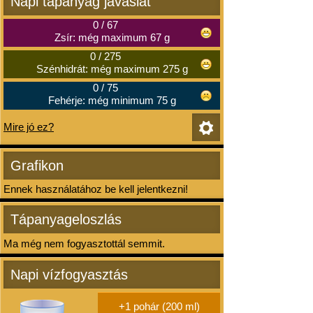
Napi tápanyag javaslat
0
/
67
Zsír: még maximum 67 g
0
/
275
Szénhidrát: még maximum 275 g
0
/
75
Fehérje: még minimum 75 g
Mire jó ez?
Grafikon
Ennek használatához be kell jelentkezni!
Tápanyageloszlás
Ma még nem fogyasztottál semmit.
Napi vízfogyasztás