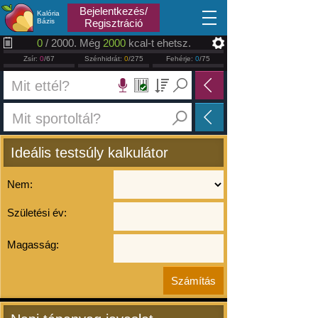
2026.08.09
Bejelentkezés/
Kalória
Bázis
Regisztráció
0
/ 2000. Még
2000
kcal-t ehetsz.
Zsír:
0
/67
Szénhidrát:
0
/275
Fehérje:
0
/75
Ideális testsúly kalkulátor
Nem:
Születési év:
Magasság: