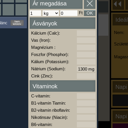
Ár megadása
Ft
OK
Ideál
Ha ma már nem eszel/sportolsz többet,
lánc
Ásványok
kattints a kiértékelésre!
A Kalória Szimulátor Prémium funkció.
Nem:
Kálcium (Calc):
Vas (Iron):
Születé
Magnézium :
-
Foszfor (Phosphor):
Magass
Kálium (Potassium):
Nátrium (Sodium):
kalóriabázis.hu
Cink (Zinc):
Vitaminok
Napi
C-vitamin:
B1-vitamin Tiamin:
B2-vitamin riboflavin:
Napi
Nikotinsav (Niacin):
B6-vitamin: