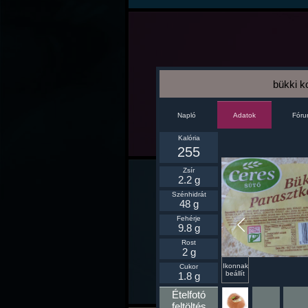
bükki k
Napló
Fór
Adatok
Kalória
255
Zsír
2.2 g
Szénhidrát
48 g
Fehérje
9.8 g
Rost
2 g
Ikonnak
Cukor
beállít
1.8 g
Ételfotó
feltöltés