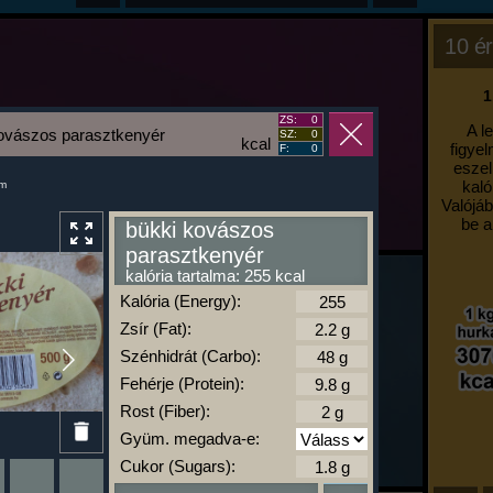
10 ér
1
ZS:
0
A l
ovászos parasztkenyér
SZ:
0
kcal
figyel
F:
0
eszel
kaló
um
Valójáb
be a
bükki kovászos
parasztkenyér
kalória tartalma: 255 kcal
Kalória (Energy):
Zsír (Fat):
Szénhidrát (Carbo):
Fehérje (Protein):
Rost (Fiber):
Gyüm. megadva-e:
Cukor (Sugars):