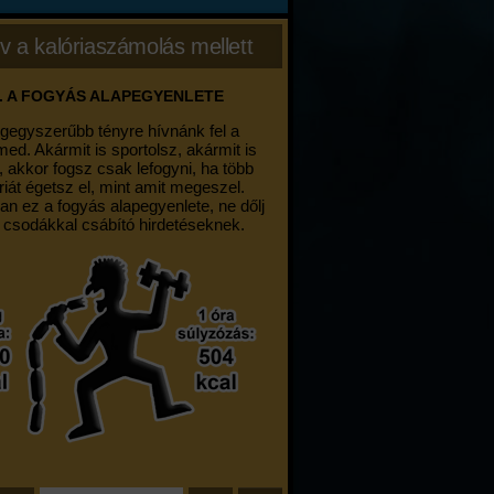
v a kalóriaszámolás mellett
. A FOGYÁS ALAPEGYENLETE
egegyszerűbb tényre hívnánk fel a
med. Akármit is sportolsz, akármit is
, akkor fogsz csak lefogyni, ha több
riát égetsz el, mint amit megeszel.
an ez a fogyás alapegyenlete, ne dőlj
 csodákkal csábító hirdetéseknek.