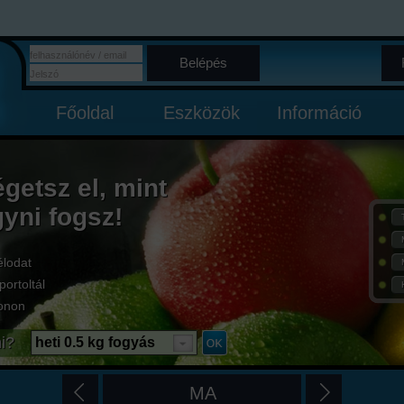
Belépés
Főoldal
Eszközök
Információ
égetsz el, mint
gyni fogsz!
élodat
portoltál
onon
i?
heti 0.5 kg fogyás
MA