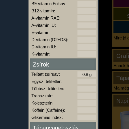
B9-vitamin Folsav:
B12-vitamin:
S
A-vitamin RAE:
A-vitamin IU:
E-vitamin :
Mire jó 
D-vitamin (D2+D3):
D-vitamin IU:
K-vitamin:
Graf
Zsírok
Ennek ha
Telített zsírsav:
Tápa
Egysz. telítetlen:
Ma még 
Többsz. telitetlen:
Transzzsír:
Napi
Koleszterin:
Koffein (Caffeine):
Glikémiás index:
Tápanyageloszlás