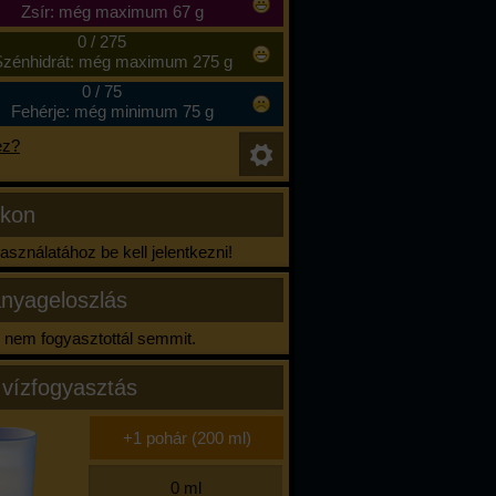
Zsír: még maximum 67 g
0
/
275
zénhidrát: még maximum 275 g
0
/
75
Fehérje: még minimum 75 g
ez?
ikon
sználatához be kell jelentkezni!
nyageloszlás
nem fogyasztottál semmit.
 vízfogyasztás