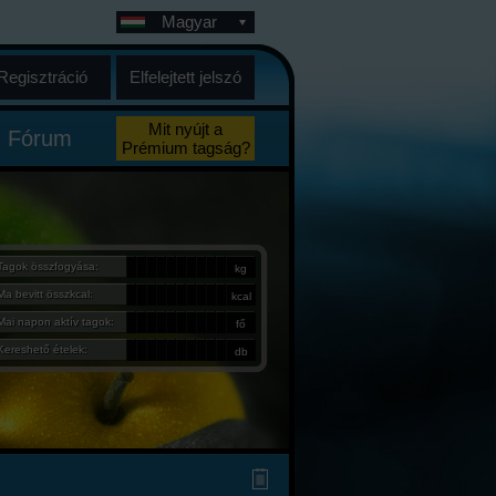
Magyar
Regisztráció
Elfelejtett jelszó
Mit nyújt a
Fórum
Prémium tagság?
Tagok összfogyása:
kg
Ma bevitt összkcal:
kcal
Mai napon aktív tagok:
fő
Kereshető ételek:
db