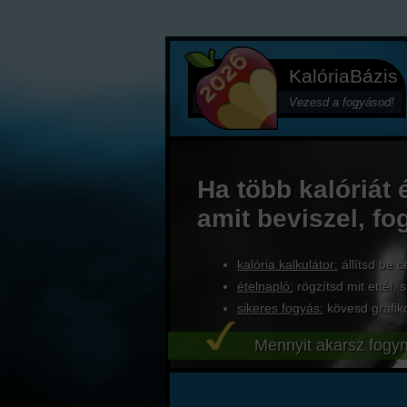
KalóriaBázis
Vezesd a fogyásod!
Ha több kalóriát 
amit beviszel, fo
kalória kalkulátor:
állítsd be c
ételnapló:
rögzítsd mit ettél, s
sikeres fogyás:
kövesd grafik
Mennyit akarsz fogyn