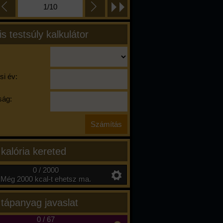
1/10
is testsúly kalkulátor
si év:
ág:
 kalória kereted
0 / 2000
Még 2000 kcal-t ehetsz ma.
 tápanyag javaslat
0
/
67