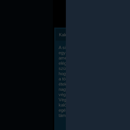
Kalóriaszámlálás
A sikeres fogyás titka valójában igen
egyszerű: égess több energiát, mint
amennyit beviszel. Természetesen e
elég nagy fegyelemre és akaraterőre
szükség, de meglepődve fogod tapasz
hogy a kalóriaszámolás mennyire ru
a többi diétához képest. Itt nincsenek ti
ételek és a megengedett kalóriabevite
nagymértékben növelheted ha testmo
végzel.
Végül, de nem utolsó sorban, a
kalóriaszámolás módszerét a legtöbb
egészségügyi szakorvos ajánlja és
támogatja.
To