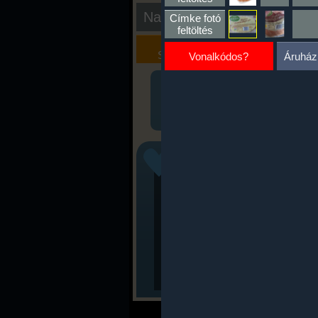
Nap kiértékelése
Címke fotó
feltöltés
Kalória
Szöveges
Szimulátor
Értékelés
Vonalkódos?
Áruház