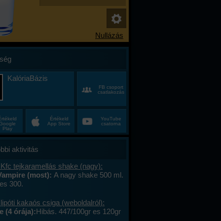
ség
KalóriaBázis
FB csoport
csatlakozás
Értékeld
Értékeld
YouTube
Google
App Store
csatorna
Play
bbi aktivitás
Kfc tejkaramellás shake (nagy):
Vampire (most):
A nagy shake 500 ml.
es 300.
lipóti kakaós csiga (weboldalról):
 (4 órája):
Hibás. 447/100gr es 120gr