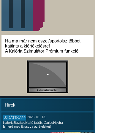
Ha ma már nem eszel/sportolsz többet,
kattints a kiértékelésre!
A Kalória Szimulátor Prémium funkció.
-
kalóriabázis.hu
Hírek
2026. 01. 13.
ÚJ JÁTÉK APP
KalóriaBázis oktató játék: CarboHydra
Ismerd meg játsszva az ételeket!