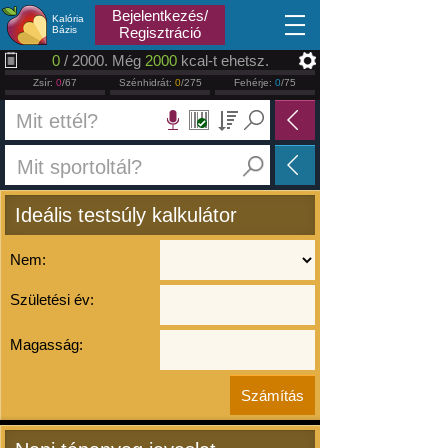
2026.08.09
Bejelentkezés/
Kalória
Bázis
Regisztráció
0
/ 2000. Még
2000
kcal-t ehetsz.
Zsír:
0
/67
Szénhidrát:
0
/275
Fehérje:
0
/75
Ideális testsúly kalkulátor
Nem:
Születési év:
Magasság: