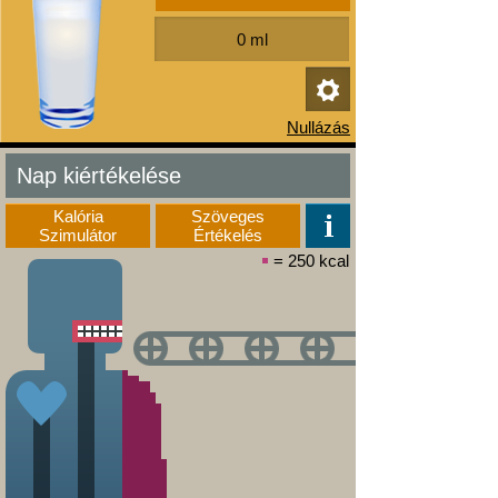
Nap kiértékelése
Kalória
Szöveges
Szimulátor
Értékelés