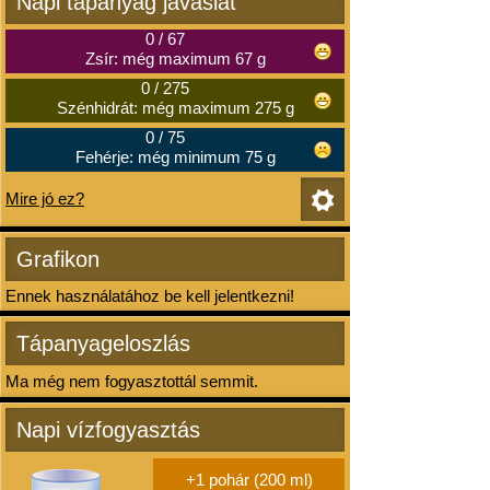
Napi tápanyag javaslat
0
/
67
Zsír: még maximum 67 g
0
/
275
Szénhidrát: még maximum 275 g
0
/
75
Fehérje: még minimum 75 g
Mire jó ez?
Grafikon
Ennek használatához be kell jelentkezni!
Tápanyageloszlás
Ma még nem fogyasztottál semmit.
Napi vízfogyasztás