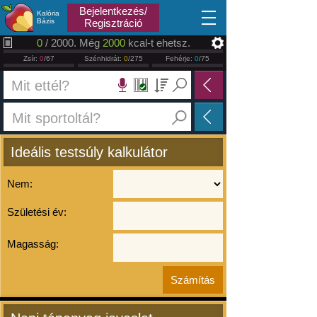
2026.08.06
Bejelentkezés/
Kalória
Bázis
Regisztráció
0
/ 2000. Még
2000
kcal-t ehetsz.
Zsír:
0
/67
Szénhidrát:
0
/275
Fehérje:
0
/75
Ideális testsúly kalkulátor
Nem:
Születési év:
Magasság: