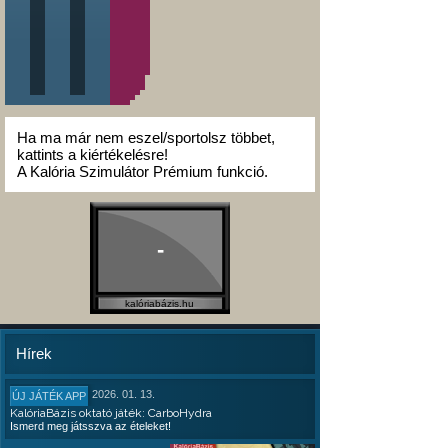
Ha ma már nem eszel/sportolsz többet,
kattints a kiértékelésre!
A Kalória Szimulátor Prémium funkció.
-
kalóriabázis.hu
Hírek
2026. 01. 13.
ÚJ JÁTÉK APP
KalóriaBázis oktató játék: CarboHydra
Ismerd meg játsszva az ételeket!