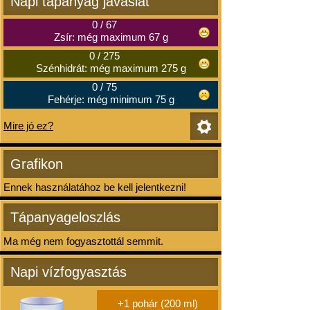
Napi tápanyag javaslat
0
/
67
Zsír: még maximum 67 g
0
/
275
Szénhidrát: még maximum 275 g
0
/
75
Fehérje: még minimum 75 g
Mire jó ez?
Grafikon
Ennek használatához be kell jelentkezni!
Tápanyageloszlás
Ma még nem fogyasztottál semmit.
Napi vízfogyasztás