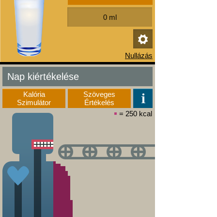
Nap kiértékelése
Kalória
Szöveges
Szimulátor
Értékelés