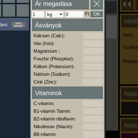
Ár megadása
Ft
OK
Ideál
Ha ma már nem eszel/sportolsz többet,
lánc
Ásványok
kattints a kiértékelésre!
A Kalória Szimulátor Prémium funkció.
Nem:
Kálcium (Calc):
Vas (Iron):
Születé
Magnézium :
-
Foszfor (Phosphor):
Magass
Kálium (Potassium):
Nátrium (Sodium):
kalóriabázis.hu
Cink (Zinc):
Vitaminok
Napi
C-vitamin:
B1-vitamin Tiamin:
B2-vitamin riboflavin:
Napi
Nikotinsav (Niacin):
B6-vitamin: