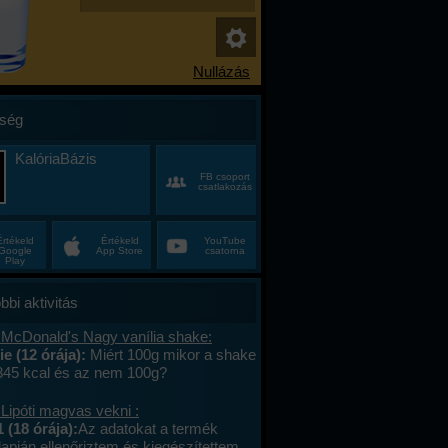
ség
KalóriaBázis
FB csoport
csatlakozás
Értékeld
Értékeld
YouTube
Google
App Store
csatorna
Play
bbi aktivitás
 McDonald's Nagy vanília shake:
e (12 órája):
Miért 100g mikor a shake
 345 kcal és az nem 100g?
Lipóti magvas vekni :
 (18 órája):
Az adatokat a termék
apján ellenőriztem és kiegészítettem.