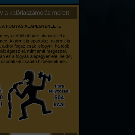
v a kalóriaszámolás mellett
. A FOGYÁS ALAPEGYENLETE
egegyszerűbb tényre hívnánk fel a
med. Akármit is sportolsz, akármit is
, akkor fogsz csak lefogyni, ha több
riát égetsz el, mint amit megeszel.
an ez a fogyás alapegyenlete, ne dőlj
 csodákkal csábító hirdetéseknek.