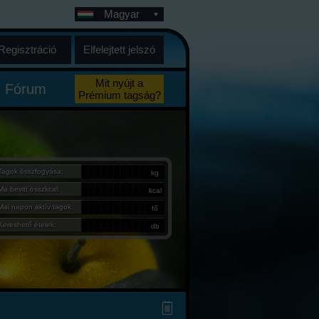
Magyar
Regisztráció
Elfelejtett jelszó
Mit nyújt a
Fórum
Prémium tagság?
Tagok összfogyása:
kg
Ma bevitt összkcal:
kcal
Mai napon aktív tagok:
fő
Kereshető ételek:
db