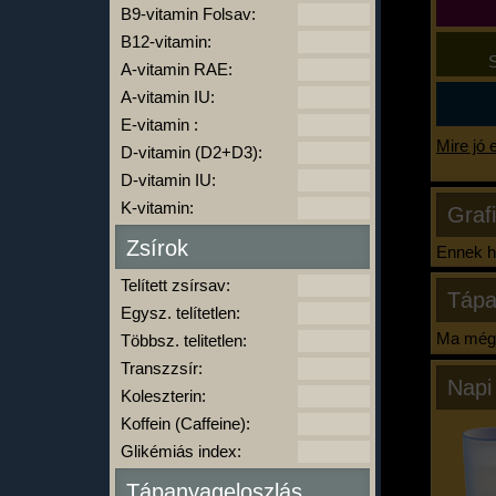
B9-vitamin Folsav:
B12-vitamin:
S
A-vitamin RAE:
A-vitamin IU:
E-vitamin :
Mire jó 
D-vitamin (D2+D3):
D-vitamin IU:
K-vitamin:
Graf
Zsírok
Ennek ha
Telített zsírsav:
Tápa
Egysz. telítetlen:
Ma még 
Többsz. telitetlen:
Transzzsír:
Napi
Koleszterin:
Koffein (Caffeine):
Glikémiás index:
Tápanyageloszlás