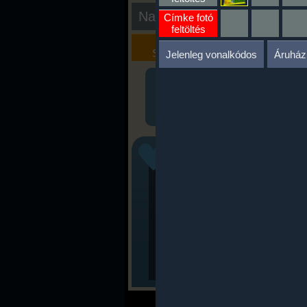
Nap kiértékelése
Címke fotó
feltöltés
Kalória
Szöveges
Szimulátor
Értékelés
Jelenleg vonalkódos
Áruház