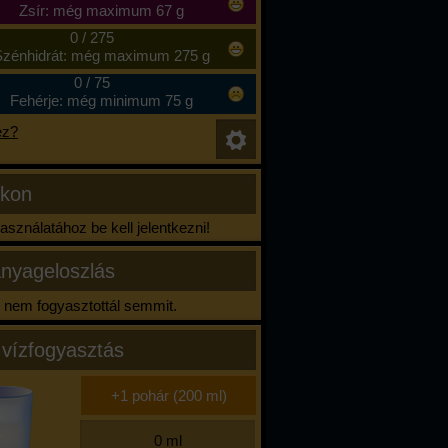
Zsír: még maximum 67 g
0
/
275
zénhidrát: még maximum 275 g
0
/
75
Fehérje: még minimum 75 g
ez?
ikon
sználatához be kell jelentkezni!
nyageloszlás
nem fogyasztottál semmit.
 vízfogyasztás