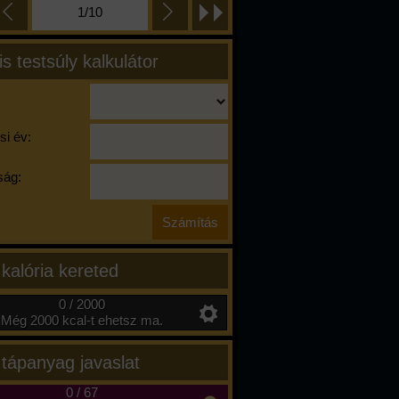
1/10
is testsúly kalkulátor
si év:
ág:
 kalória kereted
0 / 2000
Még 2000 kcal-t ehetsz ma.
 tápanyag javaslat
0
/
67