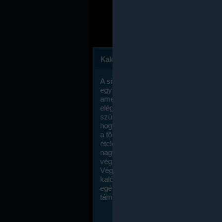
Kalóriaszámlálás
A sikeres fogyás titka valójában igen
egyszerű: égess több energiát, mint
amennyit beviszel. Természetesen e
elég nagy fegyelemre és akaraterőre
szükség, de meglepődve fogod tapasz
hogy a kalóriaszámolás mennyire ru
a többi diétához képest. Itt nincsenek ti
ételek és a megengedett kalóriabevite
nagymértékben növelheted ha testmo
végzel.
Végül, de nem utolsó sorban, a
kalóriaszámolás módszerét a legtöbb
egészségügyi szakorvos ajánlja és
támogatja.
To