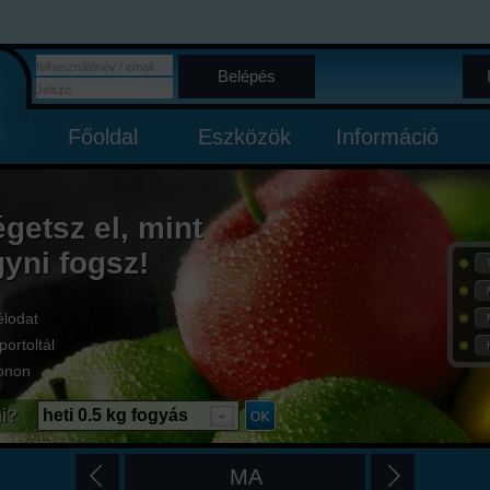
Belépés
Főoldal
Eszközök
Információ
égetsz el, mint
gyni fogsz!
élodat
portoltál
onon
i?
heti 0.5 kg fogyás
MA