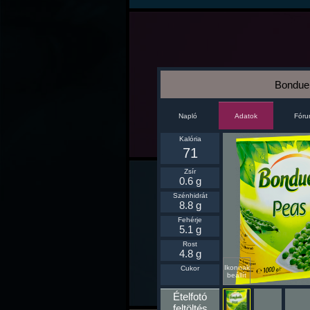
Bonduel
Napló
Fór
Adatok
Kalória
71
Zsír
0.6 g
Szénhidrát
8.8 g
Fehérje
5.1 g
Rost
4.8 g
Ikonnak
Cukor
beállít
Ételfotó
feltöltés