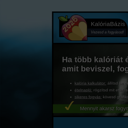
KalóriaBázis
Vezesd a fogyásod!
Ha több kalóriát 
amit beviszel, fo
kalória kalkulátor:
állítsd be c
ételnapló:
rögzítsd mit ettél, s
sikeres fogyás:
kövesd grafik
Mennyit akarsz fogyn