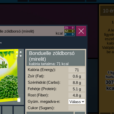
10 ér
1
ZS:
0
A l
le zöldborsó (mirelit)
SZ:
0
kcal
figyel
F:
0
eszel
kaló
um
Valójáb
be a
Bonduelle zöldborsó
(mirelit)
kalória tartalma: 71 kcal
Kalória (Energy):
Zsír (Fat):
Szénhidrát (Carbo):
Fehérje (Protein):
Rost (Fiber):
Gyüm. megadva-e:
Cukor (Sugars):