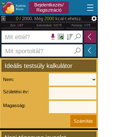
2026.08.08
Bejelentkezés/
Kalória
Bázis
Regisztráció
0
/ 2000. Még
2000
kcal-t ehetsz.
Zsír:
0
/67
Szénhidrát:
0
/275
Fehérje:
0
/75
Ideális testsúly kalkulátor
Nem:
Születési év:
Magasság: