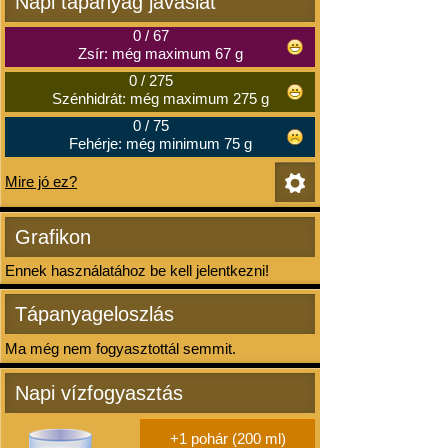
Napi tápanyag javaslat
0
/
67
Zsír: még maximum 67 g
0
/
275
Szénhidrát: még maximum 275 g
0
/
75
Fehérje: még minimum 75 g
Mire jó ez?
Grafikon
Ennek használatához be kell jelentkezni!
Tápanyageloszlás
Ma még nem fogyasztottál semmit.
Napi vízfogyasztás