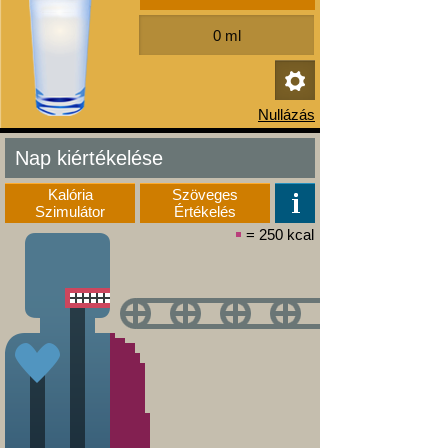
Nap kiértékelése
Kalória
Szöveges
Szimulátor
Értékelés