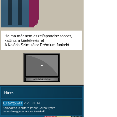
Ha ma már nem eszel/sportolsz többet,
kattints a kiértékelésre!
A Kalória Szimulátor Prémium funkció.
-
kalóriabázis.hu
Hírek
2026. 01. 13.
ÚJ JÁTÉK APP
KalóriaBázis oktató játék: CarboHydra
Ismerd meg játsszva az ételeket!