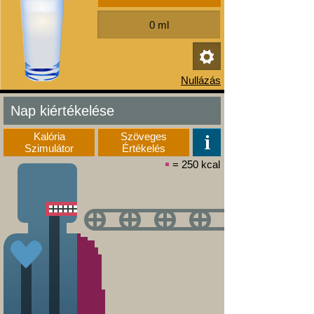
Nap kiértékelése
Kalória
Szöveges
Szimulátor
Értékelés