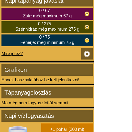
Napi tápanyag javaslat
0
/
67
Zsír: még maximum 67 g
0
/
275
Szénhidrát: még maximum 275 g
0
/
75
Fehérje: még minimum 75 g
Mire jó ez?
Grafikon
Ennek használatához be kell jelentkezni!
Tápanyageloszlás
Ma még nem fogyasztottál semmit.
Napi vízfogyasztás