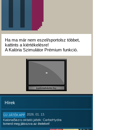
Ha ma már nem eszel/sportolsz többet,
kattints a kiértékelésre!
A Kalória Szimulátor Prémium funkció.
-
kalóriabázis.hu
Hírek
2026. 01. 13.
ÚJ JÁTÉK APP
KalóriaBázis oktató játék: CarboHydra
Ismerd meg játsszva az ételeket!