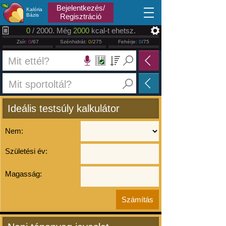
2026.08.08
Bejelentkezés/
Kalória
Bázis
Regisztráció
0
/ 2000. Még
2000
kcal-t ehetsz.
Zsír:
0
/67
Szénhidrát:
0
/275
Fehérje:
0
/75
Ideális testsúly kalkulátor
Nem:
Születési év:
Magasság: