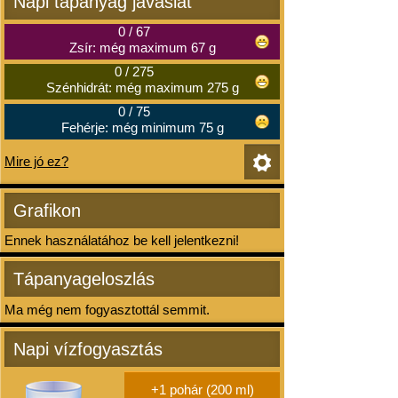
Napi tápanyag javaslat
0
/
67
Zsír: még maximum 67 g
0
/
275
Szénhidrát: még maximum 275 g
0
/
75
Fehérje: még minimum 75 g
Mire jó ez?
Grafikon
Ennek használatához be kell jelentkezni!
Tápanyageloszlás
Ma még nem fogyasztottál semmit.
Napi vízfogyasztás