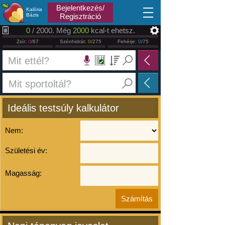
2026.08.07
Bejelentkezés/
Kalória
Bázis
Regisztráció
0
/ 2000. Még
2000
kcal-t ehetsz.
Zsír:
0
/67
Szénhidrát:
0
/275
Fehérje:
0
/75
Ideális testsúly kalkulátor
Nem:
Születési év:
Magasság: