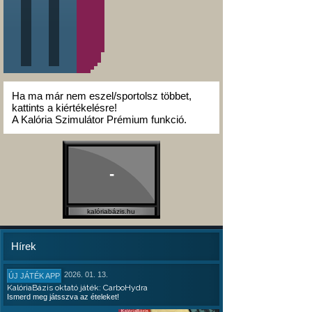
Ha ma már nem eszel/sportolsz többet,
kattints a kiértékelésre!
A Kalória Szimulátor Prémium funkció.
-
kalóriabázis.hu
Hírek
2026. 01. 13.
ÚJ JÁTÉK APP
KalóriaBázis oktató játék: CarboHydra
Ismerd meg játsszva az ételeket!