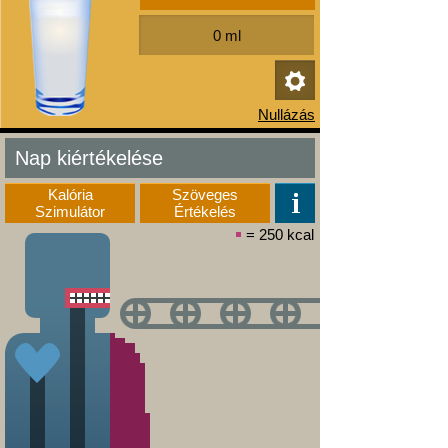
Nap kiértékelése
Kalória
Szöveges
Szimulátor
Értékelés