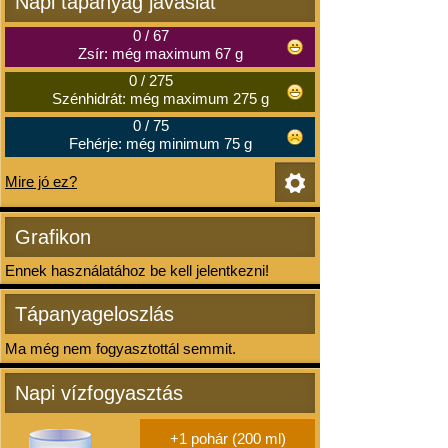
Napi tápanyag javaslat
0
/
67
Zsír: még maximum 67 g
0
/
275
Szénhidrát: még maximum 275 g
0
/
75
Fehérje: még minimum 75 g
Mire jó ez?
Grafikon
Ennek használatához be kell jelentkezni!
Tápanyageloszlás
Ma még nem fogyasztottál semmit.
Napi vízfogyasztás