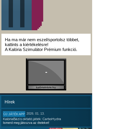
Ha ma már nem eszel/sportolsz többet,
kattints a kiértékelésre!
A Kalória Szimulátor Prémium funkció.
-
kalóriabázis.hu
Hírek
2026. 01. 13.
ÚJ JÁTÉK APP
KalóriaBázis oktató játék: CarboHydra
Ismerd meg játsszva az ételeket!