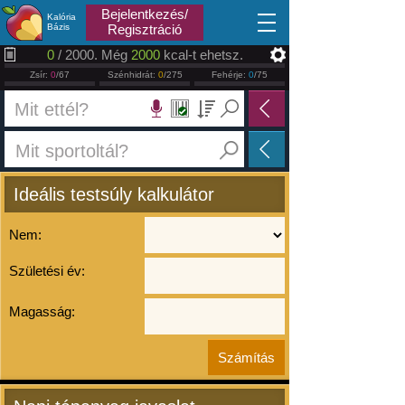
2026.08.08
Bejelentkezés/
Kalória
Bázis
Regisztráció
0
/ 2000. Még
2000
kcal-t ehetsz.
Zsír:
0
/67
Szénhidrát:
0
/275
Fehérje:
0
/75
Ideális testsúly kalkulátor
Nem:
Születési év:
Magasság: