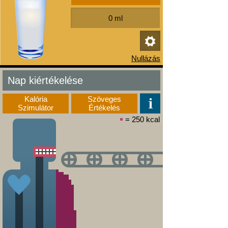
Nap kiértékelése
Kalória
Szöveges
Szimulátor
Értékelés