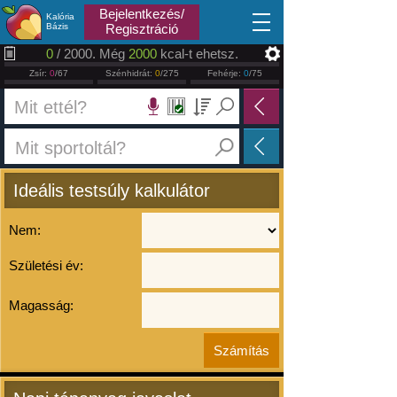
2026.08.07
Bejelentkezés/
Kalória
Bázis
Regisztráció
0
/ 2000. Még
2000
kcal-t ehetsz.
Zsír:
0
/67
Szénhidrát:
0
/275
Fehérje:
0
/75
Ideális testsúly kalkulátor
Nem:
Születési év:
Magasság: