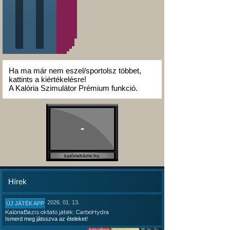
Ha ma már nem eszel/sportolsz többet,
kattints a kiértékelésre!
A Kalória Szimulátor Prémium funkció.
-
kalóriabázis.hu
Hírek
2026. 01. 13.
ÚJ JÁTÉK APP
KalóriaBázis oktató játék: CarboHydra
Ismerd meg játsszva az ételeket!