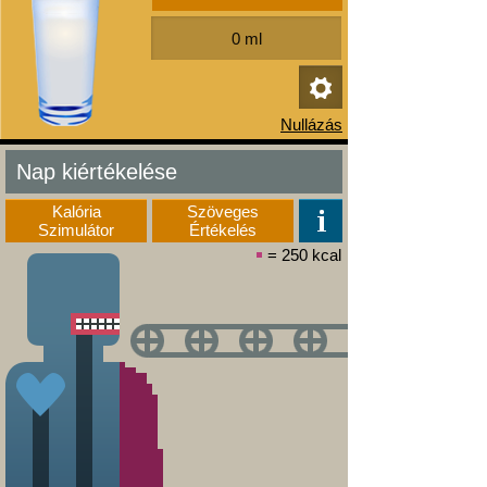
Nap kiértékelése
Kalória
Szöveges
Szimulátor
Értékelés