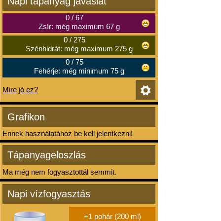
Napi tápanyag javaslat
0
/
67
Zsír: még maximum 67 g
0
/
275
Szénhidrát: még maximum 275 g
0
/
75
Fehérje: még minimum 75 g
Mire jó ez?
Grafikon
Ennek használatához be kell jelentkezni!
Tápanyageloszlás
Ma még nem fogyasztottál semmit.
Napi vízfogyasztás