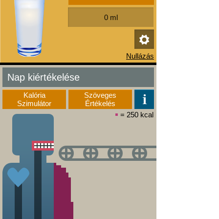
Nap kiértékelése
Kalória
Szöveges
Szimulátor
Értékelés