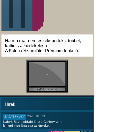
Ha ma már nem eszel/sportolsz többet,
kattints a kiértékelésre!
A Kalória Szimulátor Prémium funkció.
-
kalóriabázis.hu
Hírek
2026. 01. 13.
ÚJ JÁTÉK APP
KalóriaBázis oktató játék: CarboHydra
Ismerd meg játsszva az ételeket!