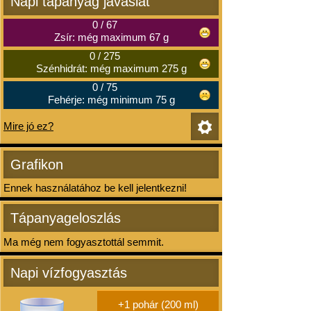
Napi tápanyag javaslat
0
/
67
Zsír: még maximum 67 g
0
/
275
Szénhidrát: még maximum 275 g
0
/
75
Fehérje: még minimum 75 g
Mire jó ez?
Grafikon
Ennek használatához be kell jelentkezni!
Tápanyageloszlás
Ma még nem fogyasztottál semmit.
Napi vízfogyasztás