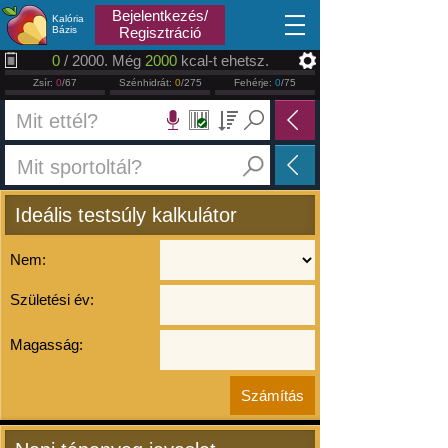
2026.08.06
Bejelentkezés/
Kalória
Bázis
Regisztráció
0
/ 2000. Még
2000
kcal-t ehetsz.
Zsír:
0
/67
Szénhidrát:
0
/275
Fehérje:
0
/75
Ideális testsúly kalkulátor
Nem:
Születési év:
Magasság: