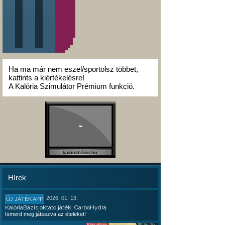
Ha ma már nem eszel/sportolsz többet,
kattints a kiértékelésre!
A Kalória Szimulátor Prémium funkció.
-
kalóriabázis.hu
Hírek
2026. 01. 13.
ÚJ JÁTÉK APP
KalóriaBázis oktató játék: CarboHydra
Ismerd meg játsszva az ételeket!