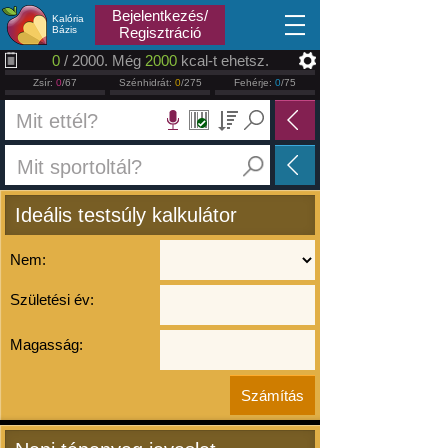
2026.08.08
Bejelentkezés/
Kalória
Bázis
Regisztráció
0
/ 2000. Még
2000
kcal-t ehetsz.
Zsír:
0
/67
Szénhidrát:
0
/275
Fehérje:
0
/75
Ideális testsúly kalkulátor
Nem:
Születési év:
Magasság: