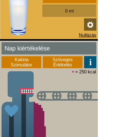
Nap kiértékelése
Kalória
Szöveges
Szimulátor
Értékelés