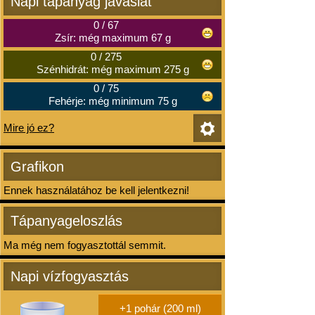
Napi tápanyag javaslat
0
/
67
Zsír: még maximum 67 g
0
/
275
Szénhidrát: még maximum 275 g
0
/
75
Fehérje: még minimum 75 g
Mire jó ez?
Grafikon
Ennek használatához be kell jelentkezni!
Tápanyageloszlás
Ma még nem fogyasztottál semmit.
Napi vízfogyasztás