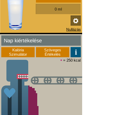
Nap kiértékelése
Kalória
Szöveges
Szimulátor
Értékelés