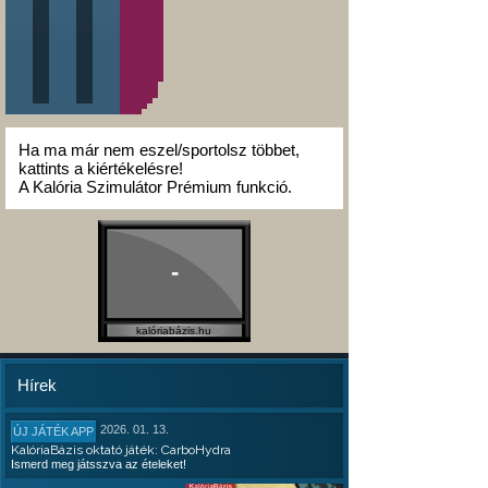
Ha ma már nem eszel/sportolsz többet,
kattints a kiértékelésre!
A Kalória Szimulátor Prémium funkció.
-
kalóriabázis.hu
Hírek
2026. 01. 13.
ÚJ JÁTÉK APP
KalóriaBázis oktató játék: CarboHydra
Ismerd meg játsszva az ételeket!