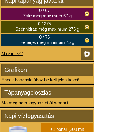
Napi tápanyag javaslat
0
/
67
Zsír: még maximum 67 g
0
/
275
Szénhidrát: még maximum 275 g
0
/
75
Fehérje: még minimum 75 g
Mire jó ez?
Grafikon
Ennek használatához be kell jelentkezni!
Tápanyageloszlás
Ma még nem fogyasztottál semmit.
Napi vízfogyasztás