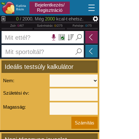
2026.08.09
Bejelentkezés/
Kalória
Bázis
Regisztráció
0
/ 2000. Még
2000
kcal-t ehetsz.
Zsír:
0
/67
Szénhidrát:
0
/275
Fehérje:
0
/75
Ideális testsúly kalkulátor
Nem:
Születési év:
Magasság: