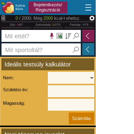
2026.08.10
Bejelentkezés/
Kalória
Bázis
Regisztráció
0
/ 2000. Még
2000
kcal-t ehetsz.
Zsír:
0
/67
Szénhidrát:
0
/275
Fehérje:
0
/75
Ideális testsúly kalkulátor
Nem:
Születési év:
Magasság: