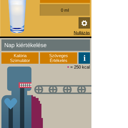
Nap kiértékelése
Kalória
Szöveges
Szimulátor
Értékelés