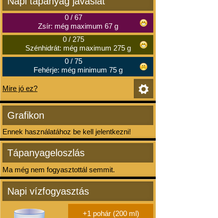
Napi tápanyag javaslat
0
/
67
Zsír: még maximum 67 g
0
/
275
Szénhidrát: még maximum 275 g
0
/
75
Fehérje: még minimum 75 g
Mire jó ez?
Grafikon
Ennek használatához be kell jelentkezni!
Tápanyageloszlás
Ma még nem fogyasztottál semmit.
Napi vízfogyasztás