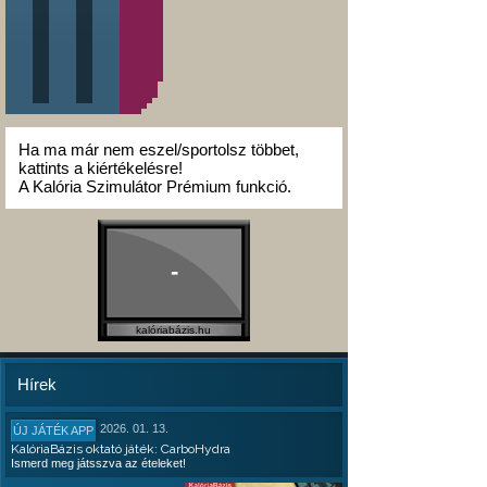
Ha ma már nem eszel/sportolsz többet,
kattints a kiértékelésre!
A Kalória Szimulátor Prémium funkció.
-
kalóriabázis.hu
Hírek
2026. 01. 13.
ÚJ JÁTÉK APP
KalóriaBázis oktató játék: CarboHydra
Ismerd meg játsszva az ételeket!