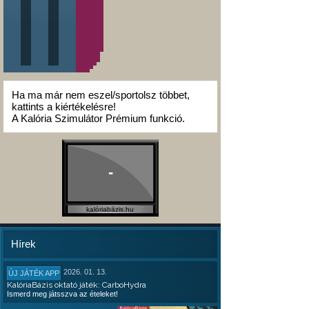
Ha ma már nem eszel/sportolsz többet,
kattints a kiértékelésre!
A Kalória Szimulátor Prémium funkció.
-
kalóriabázis.hu
Hírek
2026. 01. 13.
ÚJ JÁTÉK APP
KalóriaBázis oktató játék: CarboHydra
Ismerd meg játsszva az ételeket!