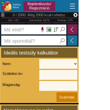
2026.08.10
Bejelentkezés/
Kalória
Bázis
Regisztráció
0
/ 2000. Még
2000
kcal-t ehetsz.
Zsír:
0
/67
Szénhidrát:
0
/275
Fehérje:
0
/75
Ideális testsúly kalkulátor
Nem:
Születési év:
Magasság: