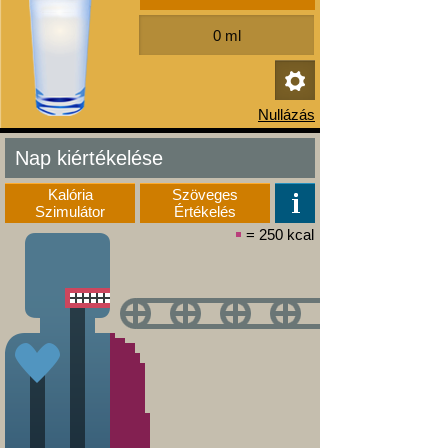
Nap kiértékelése
Kalória
Szöveges
Szimulátor
Értékelés