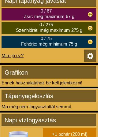
Napi tápanyag javaslat
0
/
67
Zsír: még maximum 67 g
0
/
275
Szénhidrát: még maximum 275 g
0
/
75
Fehérje: még minimum 75 g
Mire jó ez?
Grafikon
Ennek használatához be kell jelentkezni!
Tápanyageloszlás
Ma még nem fogyasztottál semmit.
Napi vízfogyasztás