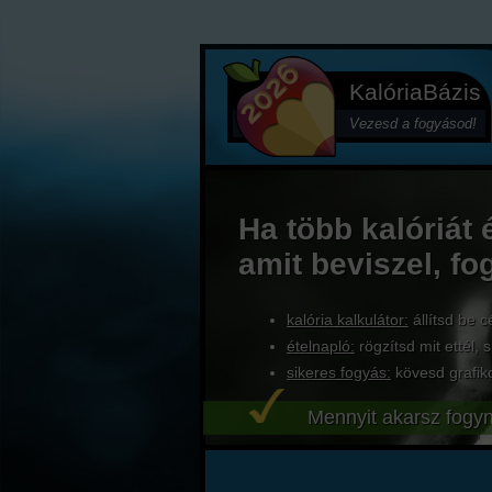
KalóriaBázis
Vezesd a fogyásod!
Ha több kalóriát 
amit beviszel, fo
kalória kalkulátor:
állítsd be c
ételnapló:
rögzítsd mit ettél, s
sikeres fogyás:
kövesd grafik
Mennyit akarsz fogyn