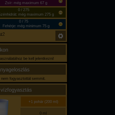
Zsír: még maximum 67 g
0
/
275
zénhidrát: még maximum 275 g
0
/
75
Fehérje: még minimum 75 g
ez?
ikon
sználatához be kell jelentkezni!
nyageloszlás
nem fogyasztottál semmit.
 vízfogyasztás