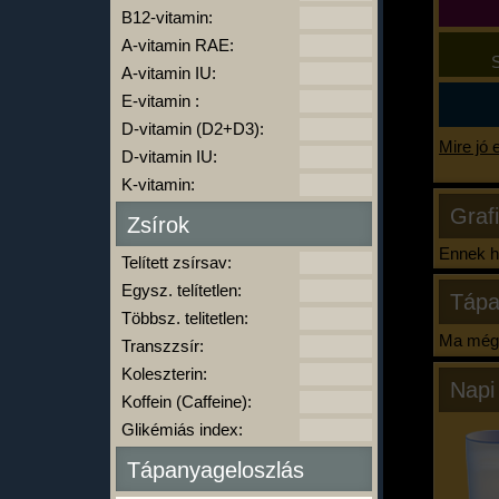
B12-vitamin:
A-vitamin RAE:
S
A-vitamin IU:
E-vitamin :
D-vitamin (D2+D3):
Mire jó 
D-vitamin IU:
K-vitamin:
Graf
Zsírok
Ennek ha
Telített zsírsav:
Egysz. telítetlen:
Tápa
Többsz. telitetlen:
Ma még 
Transzzsír:
Koleszterin:
Napi
Koffein (Caffeine):
Glikémiás index:
Tápanyageloszlás