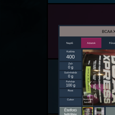
BCAA 
Napló
Fór
Adatok
Kalória
400
Zsír
0 g
Szénhidrát
0 g
Fehérje
100 g
Rost
Ikonnak
Cukor
beállít
Ételfotó
feltöltés