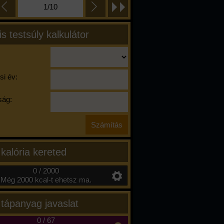
1/10
is testsúly kalkulátor
si év:
ág:
 kalória kereted
0 / 2000
Még 2000 kcal-t ehetsz ma.
 tápanyag javaslat
0
/
67