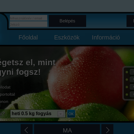
Belépés
Főoldal
Eszközök
Információ
égetsz el, mint
gyni fogsz!
élodat
portoltál
onon
i?
heti 0.5 kg fogyás
MA