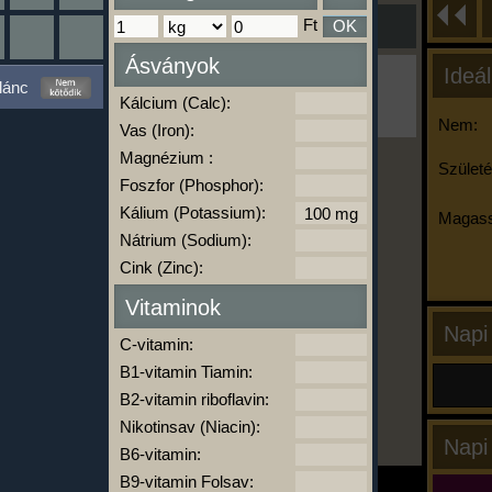
Ft
OK
Ásványok
Ideál
Ha ma már nem eszel/sportolsz többet,
lánc
kattints a kiértékelésre!
Kálcium (Calc):
A Kalória Szimulátor Prémium funkció.
Nem:
Vas (Iron):
Magnézium :
Születé
Foszfor (Phosphor):
-
Kálium (Potassium):
Magass
Nátrium (Sodium):
Cink (Zinc):
kalóriabázis.hu
Vitaminok
Napi
C-vitamin:
B1-vitamin Tiamin:
B2-vitamin riboflavin:
Nikotinsav (Niacin):
Napi
B6-vitamin:
B9-vitamin Folsav: