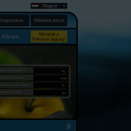
Magyar
Regisztráció
Elfelejtett jelszó
Mit nyújt a
Fórum
Prémium tagság?
Tagok összfogyása:
kg
Ma bevitt összkcal:
kcal
Mai napon aktív tagok:
fő
Kereshető ételek:
db