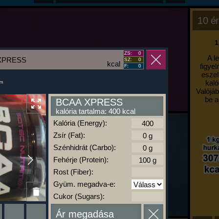
10 ér
1
ZS:
0
A l
XPRESS
SZ:
0
kcal
figyel
F:
0
eszel
kaló
um
Valójáb
be a
BCAA XPRESS
kalória tartalma: 400 kcal
Kalória (Energy):
Zsír (Fat):
Szénhidrát (Carbo):
Fehérje (Protein):
Rost (Fiber):
Gyüm. megadva-e:
Cukor (Sugars):
Ár megadása