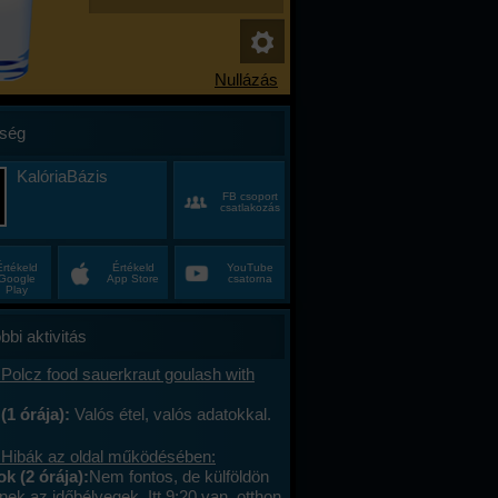
ség
KalóriaBázis
FB csoport
csatlakozás
Értékeld
Értékeld
YouTube
Google
App Store
csatorna
Play
bbi aktivitás
Polcz food sauerkraut goulash with
(1 órája):
Valós étel, valós adatokkal.
 Hibák az oldal működésében:
 (2 órája):
Nem fontos, de külföldön
ek az időbélyegek. Itt 9:20 van, otthon