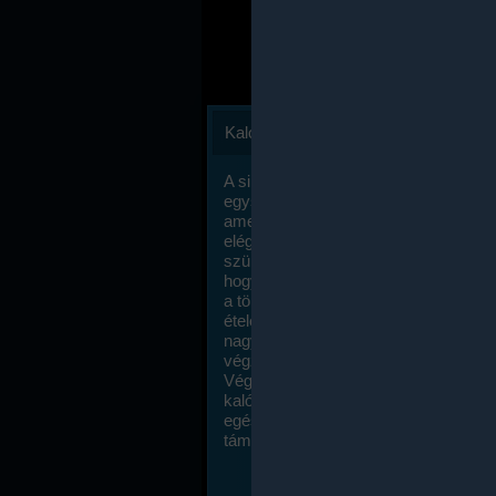
Kalóriaszámlálás
A sikeres fogyás titka valójában igen
egyszerű: égess több energiát, mint
amennyit beviszel. Természetesen e
elég nagy fegyelemre és akaraterőre
szükség, de meglepődve fogod tapasz
hogy a kalóriaszámolás mennyire ru
a többi diétához képest. Itt nincsenek ti
ételek és a megengedett kalóriabevite
nagymértékben növelheted ha testmo
végzel.
Végül, de nem utolsó sorban, a
kalóriaszámolás módszerét a legtöbb
egészségügyi szakorvos ajánlja és
támogatja.
To