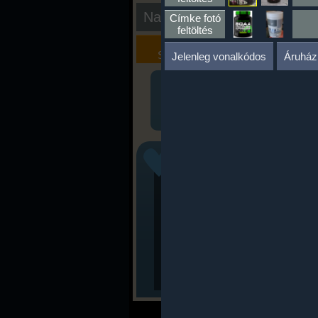
Nap kiértékelése
Címke fotó
feltöltés
Kalória
Szöveges
Szimulátor
Értékelés
Jelenleg vonalkódos
Áruház