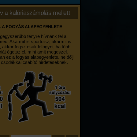
v a kalóriaszámolás mellett
. A FOGYÁS ALAPEGYENLETE
egegyszerűbb tényre hívnánk fel a
med. Akármit is sportolsz, akármit is
, akkor fogsz csak lefogyni, ha több
riát égetsz el, mint amit megeszel.
an ez a fogyás alapegyenlete, ne dőlj
 csodákkal csábító hirdetéseknek.