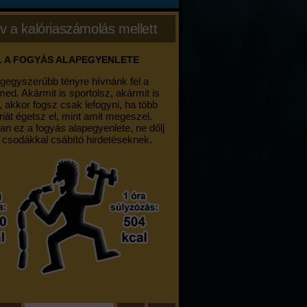
v a kalóriaszámolás mellett
. A FOGYÁS ALAPEGYENLETE
egegyszerűbb tényre hívnánk fel a
med. Akármit is sportolsz, akármit is
, akkor fogsz csak lefogyni, ha több
riát égetsz el, mint amit megeszel.
an ez a fogyás alapegyenlete, ne dőlj
 csodákkal csábító hirdetéseknek.