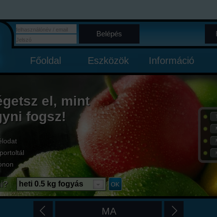
Belépés
Főoldal
Eszközök
Információ
égetsz el, mint
gyni fogsz!
élodat
portoltál
onon
i?
heti 0.5 kg fogyás
MA