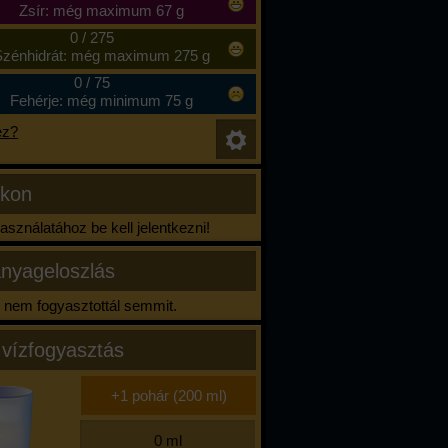
Zsír: még maximum 67 g
0
/
275
zénhidrát: még maximum 275 g
0
/
75
Fehérje: még minimum 75 g
ez?
ikon
sználatához be kell jelentkezni!
nyageloszlás
nem fogyasztottál semmit.
 vízfogyasztás