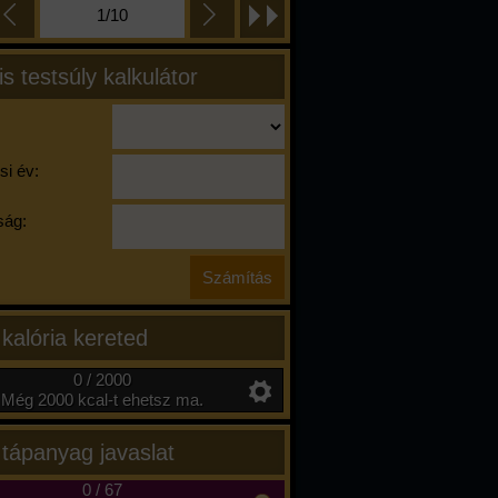
1/10
is testsúly kalkulátor
si év:
ág:
 kalória kereted
0 / 2000
Még 2000 kcal-t ehetsz ma.
 tápanyag javaslat
0
/
67