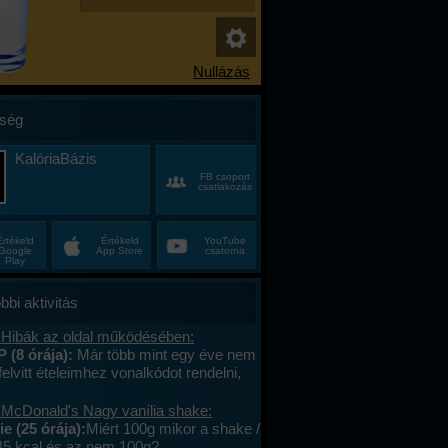
ség
KalóriaBázis
FB csoport
csatlakozás
Értékeld
Értékeld
YouTube
Google
App Store
csatorna
Play
bbi aktivitás
 Hibák az oldal működésében:
P (8 órája):
Már több mint egy éve nem
felvitt ételeimhez vonalkódot rendelni,
ktív az ablak. Az áruház lánchoz
s megy. A mások által megadott
 McDonald's Nagy vanília shake:
okat le tudom olvasni , jól működik. .
e (25 órája):
Miért 100g mikor a shake /
lefont cseréltem, a legújabb android fut,
45 kcal és az nem 100g?