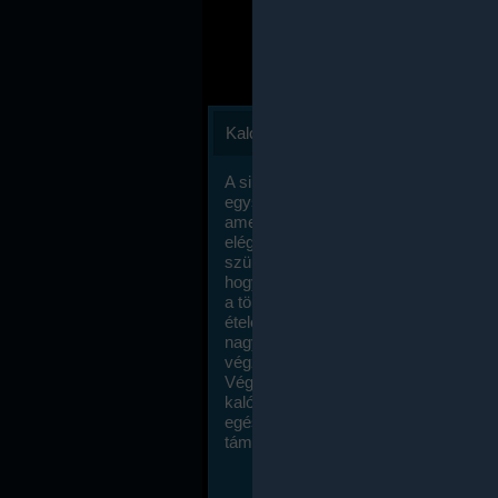
Kalóriaszámlálás
A sikeres fogyás titka valójában igen
egyszerű: égess több energiát, mint
amennyit beviszel. Természetesen e
elég nagy fegyelemre és akaraterőre
szükség, de meglepődve fogod tapasz
hogy a kalóriaszámolás mennyire ru
a többi diétához képest. Itt nincsenek ti
ételek és a megengedett kalóriabevite
nagymértékben növelheted ha testmo
végzel.
Végül, de nem utolsó sorban, a
kalóriaszámolás módszerét a legtöbb
egészségügyi szakorvos ajánlja és
támogatja.
To