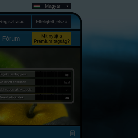
Magyar
Regisztráció
Elfelejtett jelszó
Mit nyújt a
Fórum
Prémium tagság?
Tagok összfogyása:
kg
Ma bevitt összkcal:
kcal
Mai napon aktív tagok:
fő
Kereshető ételek:
db