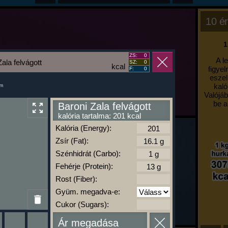
10 ér
1
ZS:
0
A l
ala felvágott
SZ:
0
kcal
figyel
F:
0
eszel
kaló
um
Valójáb
be a
Baroni Zala felvágott
kalória tartalma: 201 kcal
Kalória (Energy):
Zsír (Fat):
Szénhidrát (Carbo):
Fehérje (Protein):
Rost (Fiber):
Gyüm. megadva-e:
Cukor (Sugars):
Ár megadása