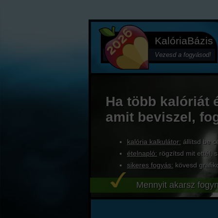
KalóriaBázis
Vezesd a fogyásod!
Ha több kalóriát 
amit beviszel, fo
kalória kalkulátor:
állítsd be c
ételnapló:
rögzítsd mit ettél, s
sikeres fogyás:
kövesd grafik
Mennyit akarsz fogyn