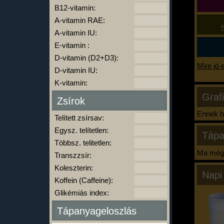
B12-vitamin:
A-vitamin RAE:
S
A-vitamin IU:
E-vitamin :
D-vitamin (D2+D3):
Mire jó 
D-vitamin IU:
K-vitamin:
Graf
Zsírok
Ennek ha
Telített zsírsav:
Egysz. telítetlen:
Tápa
Többsz. telitetlen:
Ma még 
Transzzsír:
Koleszterin:
Napi
Koffein (Caffeine):
Glikémiás index:
Tápanyageloszlás