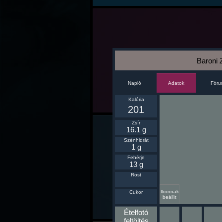
Baroni Z
Napló
Fór
Adatok
Kalória
201
Zsír
16.1 g
Szénhidrát
1 g
Fehérje
13 g
Rost
Ikonnak
Cukor
beállít
Ételfotó
feltöltés