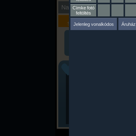
Nap kiértékelése
Címke fotó
feltöltés
Kalória
Szöveges
Szimulátor
Értékelés
Jelenleg vonalkódos
Áruház