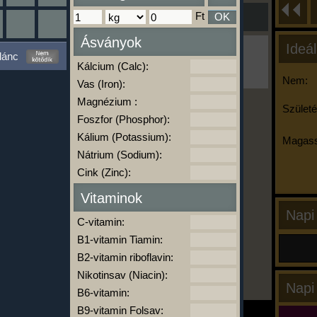
Ft
OK
Ásványok
Ideál
Ha ma már nem eszel/sportolsz többet,
lánc
kattints a kiértékelésre!
Kálcium (Calc):
A Kalória Szimulátor Prémium funkció.
Nem:
Vas (Iron):
Magnézium :
Születé
Foszfor (Phosphor):
-
Kálium (Potassium):
Magass
Nátrium (Sodium):
Cink (Zinc):
kalóriabázis.hu
Vitaminok
Napi
C-vitamin:
B1-vitamin Tiamin:
B2-vitamin riboflavin:
Nikotinsav (Niacin):
Napi
B6-vitamin:
B9-vitamin Folsav: