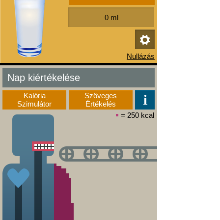
Nap kiértékelése
Kalória
Szöveges
Szimulátor
Értékelés