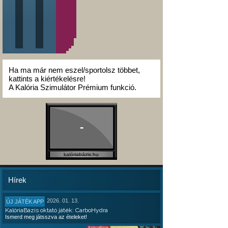
Ha ma már nem eszel/sportolsz többet,
kattints a kiértékelésre!
A Kalória Szimulátor Prémium funkció.
-
kalóriabázis.hu
Hírek
2026. 01. 13.
ÚJ JÁTÉK APP
KalóriaBázis oktató játék: CarboHydra
Ismerd meg játsszva az ételeket!