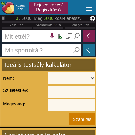
2026.08.07
Bejelentkezés/
Kalória
Bázis
Regisztráció
0
/ 2000. Még
2000
kcal-t ehetsz.
Zsír:
0
/67
Szénhidrát:
0
/275
Fehérje:
0
/75
Ideális testsúly kalkulátor
Nem:
Születési év:
Magasság: