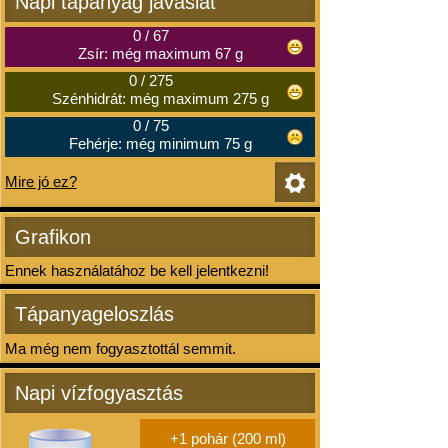
Napi tápanyag javaslat
0
/
67
Zsír: még maximum 67 g
0
/
275
Szénhidrát: még maximum 275 g
0
/
75
Fehérje: még minimum 75 g
Mire jó ez?
Grafikon
Ennek használatához be kell jelentkezni!
Tápanyageloszlás
Ma még nem fogyasztottál semmit.
Napi vízfogyasztás