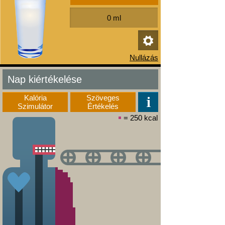
Nap kiértékelése
Kalória
Szöveges
Szimulátor
Értékelés