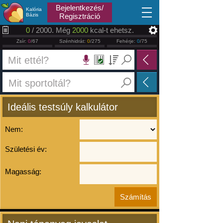
2026.08.07
Bejelentkezés/
Kalória
Bázis
Regisztráció
0
/ 2000. Még
2000
kcal-t ehetsz.
Zsír:
0
/67
Szénhidrát:
0
/275
Fehérje:
0
/75
Ideális testsúly kalkulátor
Nem:
Születési év:
Magasság: