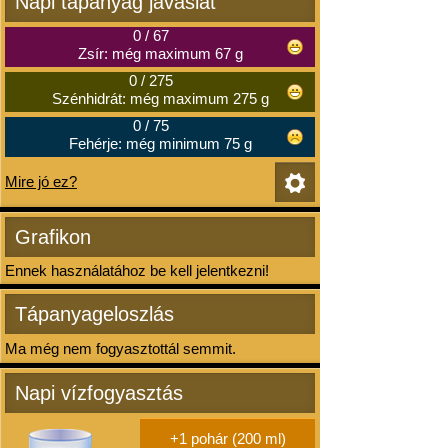
Napi tápanyag javaslat
0
/
67
Zsír: még maximum 67 g
0
/
275
Szénhidrát: még maximum 275 g
0
/
75
Fehérje: még minimum 75 g
Mire jó ez?
Grafikon
Ennek használatához be kell jelentkezni!
Tápanyageloszlás
Ma még nem fogyasztottál semmit.
Napi vízfogyasztás