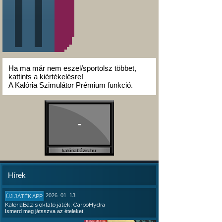
Ha ma már nem eszel/sportolsz többet,
kattints a kiértékelésre!
A Kalória Szimulátor Prémium funkció.
-
kalóriabázis.hu
Hírek
2026. 01. 13.
ÚJ JÁTÉK APP
KalóriaBázis oktató játék: CarboHydra
Ismerd meg játsszva az ételeket!