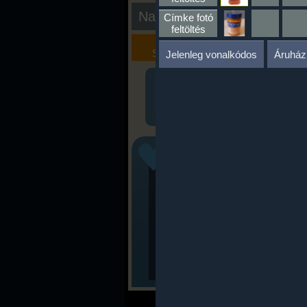
Nap kiértékelése
Címke fotó
feltöltés
Kalória
Szöveges
Szimulátor
Értékelés
Jelenleg vonalkódos
Áruház