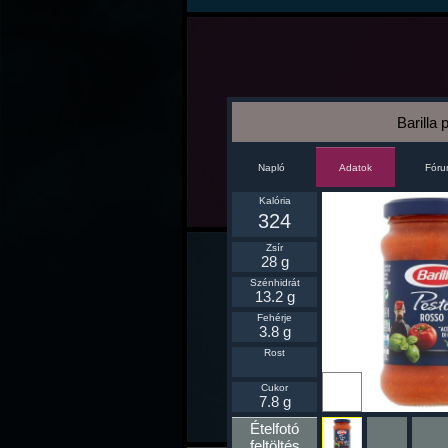
Barilla 
Napló
Fór
Adatok
Kalória
324
Zsír
28 g
Szénhidrát
13.2 g
Fehérje
3.8 g
Rost
Ikonnak
Cukor
beállít
7.8 g
Ételfotó
feltöltés