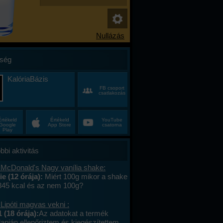
ség
KalóriaBázis
FB csoport
csatlakozás
Értékeld
Értékeld
YouTube
Google
App Store
csatorna
Play
bbi aktivitás
 McDonald's Nagy vanília shake:
e (12 órája):
Miért 100g mikor a shake
 345 kcal és az nem 100g?
Lipóti magvas vekni :
 (18 órája):
Az adatokat a termék
apján ellenőriztem és kiegészítettem.