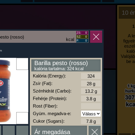
10 ér
1
ZS:
0
A l
pesto (rosso)
SZ:
0
kcal
figyel
F:
0
eszel
kaló
um
Valójáb
be a
Barilla pesto (rosso)
kalória tartalma: 324 kcal
Kalória (Energy):
Zsír (Fat):
Szénhidrát (Carbo):
Fehérje (Protein):
Rost (Fiber):
Gyüm. megadva-e:
Cukor (Sugars):
Ár megadása