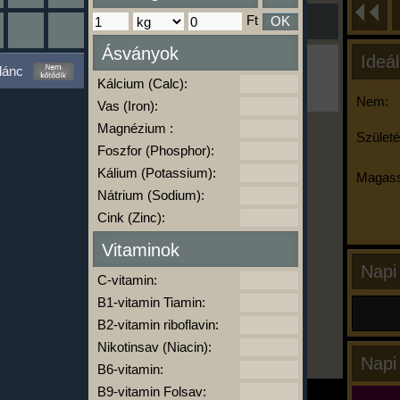
Ft
OK
Ásványok
Ideál
Ha ma már nem eszel/sportolsz többet,
lánc
kattints a kiértékelésre!
Kálcium (Calc):
A Kalória Szimulátor Prémium funkció.
Nem:
Vas (Iron):
Magnézium :
Születé
Foszfor (Phosphor):
-
Kálium (Potassium):
Magass
Nátrium (Sodium):
Cink (Zinc):
kalóriabázis.hu
Vitaminok
Napi
C-vitamin:
B1-vitamin Tiamin:
B2-vitamin riboflavin:
Nikotinsav (Niacin):
Napi
B6-vitamin:
B9-vitamin Folsav: