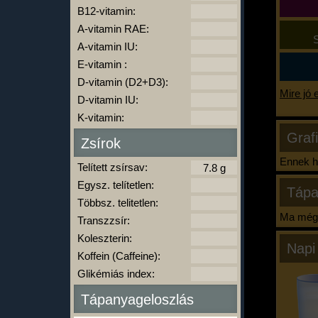
B12-vitamin:
A-vitamin RAE:
S
A-vitamin IU:
E-vitamin :
D-vitamin (D2+D3):
Mire jó 
D-vitamin IU:
K-vitamin:
Graf
Zsírok
Ennek ha
Telített zsírsav:
Egysz. telítetlen:
Tápa
Többsz. telitetlen:
Ma még 
Transzzsír:
Koleszterin:
Napi
Koffein (Caffeine):
Glikémiás index:
Tápanyageloszlás