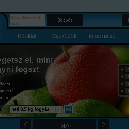
Belépés
Főoldal
Eszközök
Információ
égetsz el, mint
gyni fogsz!
élodat
portoltál
onon
i?
heti 0.5 kg fogyás
MA