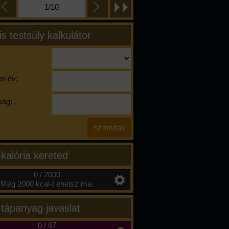
1/10
is testsúly kalkulátor
si év:
ág:
 kalória kereted
0 / 2000
Még 2000 kcal-t ehetsz ma.
 tápanyag javaslat
0
/
67