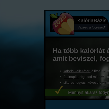
KalóriaBázis
Vezesd a fogyásod!
Ha több kalóriát 
amit beviszel, fo
kalória kalkulátor:
állítsd be c
ételnapló:
rögzítsd mit ettél, s
sikeres fogyás:
kövesd grafik
Mennyit akarsz fogyn