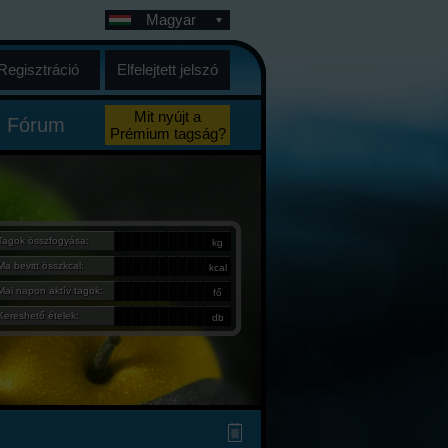
Magyar
Regisztráció
Elfelejtett jelszó
Mit nyújt a
Fórum
Prémium tagság?
Tagok összfogyása:
kg
Ma bevitt összkcal:
kcal
Mai napon aktív tagok:
fő
Kereshető ételek:
db