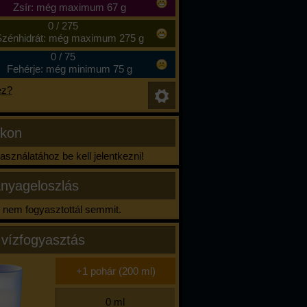
Zsír: még maximum 67 g
0
/
275
zénhidrát: még maximum 275 g
0
/
75
Fehérje: még minimum 75 g
ez?
ikon
sználatához be kell jelentkezni!
nyageloszlás
nem fogyasztottál semmit.
 vízfogyasztás