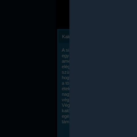
Kalóriaszámlálás
A sikeres fogyás titka valójában igen
egyszerű: égess több energiát, mint
amennyit beviszel. Természetesen e
elég nagy fegyelemre és akaraterőre
szükség, de meglepődve fogod tapasz
hogy a kalóriaszámolás mennyire ru
a többi diétához képest. Itt nincsenek ti
ételek és a megengedett kalóriabevite
nagymértékben növelheted ha testmo
végzel.
Végül, de nem utolsó sorban, a
kalóriaszámolás módszerét a legtöbb
egészségügyi szakorvos ajánlja és
támogatja.
To