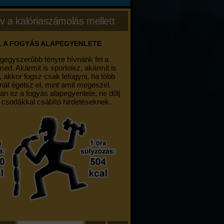
v a kalóriaszámolás mellett
. A FOGYÁS ALAPEGYENLETE
egegyszerűbb tényre hívnánk fel a
med. Akármit is sportolsz, akármit is
, akkor fogsz csak lefogyni, ha több
riát égetsz el, mint amit megeszel.
an ez a fogyás alapegyenlete, ne dőlj
 csodákkal csábító hirdetéseknek.