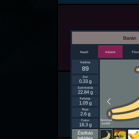
Banán
Napló
Fór
Adatok
Kalória
89
Zsír
0.33 g
Szénhidrát
22.84 g
Fehérje
1.09 g
Rost
2.6 g
Ikonnak
Cukor
beállít
18.3 g
Ételfotó
feltöltés