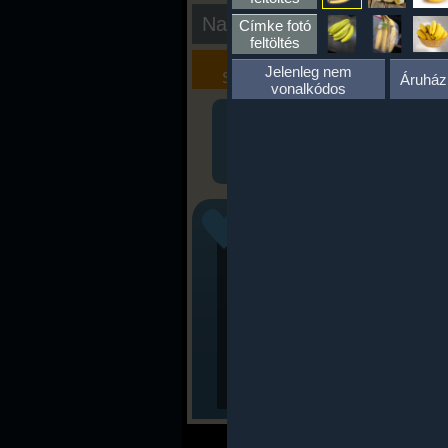
Nap kiértékelése
Címke fotó
feltöltés
Kalória
Szöveges
Jelenleg nem
Szimulátor
Értékelés
Áruház
vonalkódos