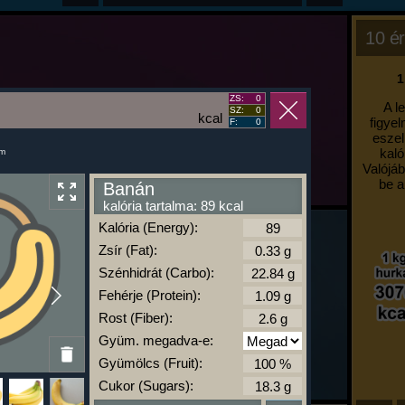
10 ér
1
ZS:
0
A l
SZ:
0
kcal
figyel
F:
0
eszel
kaló
um
Valójáb
be a
Banán
kalória tartalma: 89 kcal
Kalória (Energy):
Zsír (Fat):
Szénhidrát (Carbo):
Fehérje (Protein):
Rost (Fiber):
Gyüm. megadva-e:
Gyümölcs (Fruit):
Cukor (Sugars):