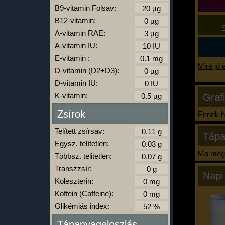
B9-vitamin Folsav:
B12-vitamin:
S
A-vitamin RAE:
A-vitamin IU:
E-vitamin :
Mire jó 
D-vitamin (D2+D3):
D-vitamin IU:
K-vitamin:
Graf
Zsírok
Ennek ha
Telített zsírsav:
Tápa
Egysz. telítetlen:
Ma még 
Többsz. telitetlen:
Transzzsír:
Napi
Koleszterin:
Koffein (Caffeine):
Glikémiás index:
Tápanyageloszlás