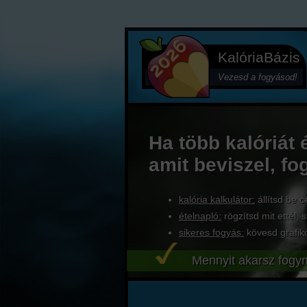
KalóriaBázis
Vezesd a fogyásod!
Ha több kalóriát 
amit beviszel, fo
kalória kalkulátor:
állítsd be c
ételnapló:
rögzítsd mit ettél, s
sikeres fogyás:
kövesd grafik
Mennyit akarsz fogyn