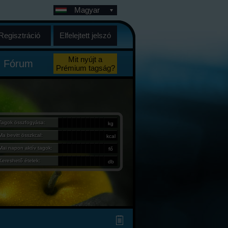
Magyar
Regisztráció
Elfelejtett jelszó
Mit nyújt a
Fórum
Prémium tagság?
Tagok összfogyása:
kg
Ma bevitt összkcal:
kcal
Mai napon aktív tagok:
fő
Kereshető ételek:
db