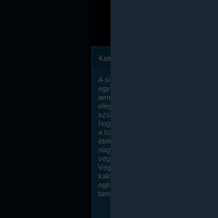
Kalóriaszámlálás
A sikeres fogyás titka valójában igen
egyszerű: égess több energiát, mint
amennyit beviszel. Természetesen e
elég nagy fegyelemre és akaraterőre
szükség, de meglepődve fogod tapasz
hogy a kalóriaszámolás mennyire ru
a többi diétához képest. Itt nincsenek ti
ételek és a megengedett kalóriabevite
nagymértékben növelheted ha testmo
végzel.
Végül, de nem utolsó sorban, a
kalóriaszámolás módszerét a legtöbb
egészségügyi szakorvos ajánlja és
támogatja.
To