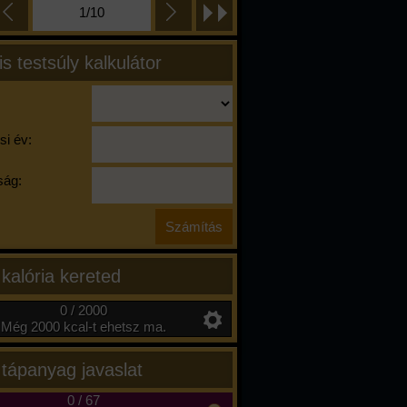
1/10
is testsúly kalkulátor
si év:
ág:
 kalória kereted
0 / 2000
Még 2000 kcal-t ehetsz ma.
 tápanyag javaslat
0
/
67