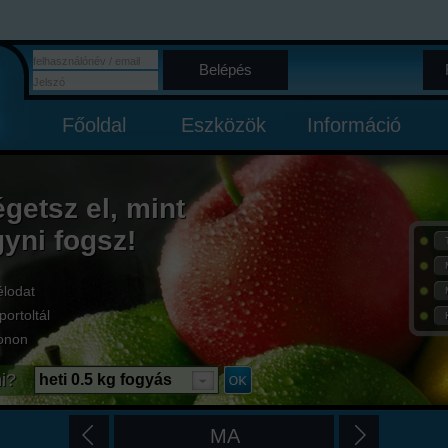
Belépés
Főoldal
Eszközök
Információ
égetsz el, mint
gyni fogsz!
élodat
portoltál
onon
i?
heti 0.5 kg fogyás
MA