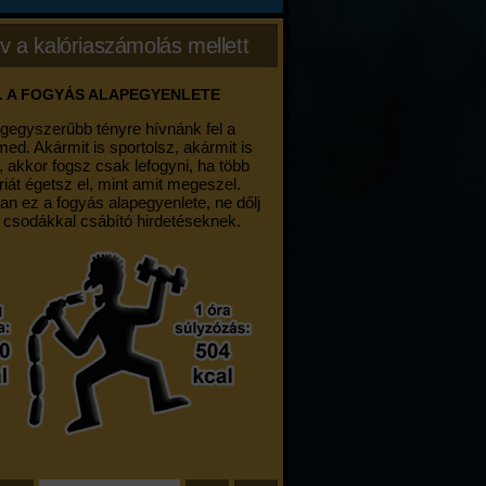
v a kalóriaszámolás mellett
. A FOGYÁS ALAPEGYENLETE
egegyszerűbb tényre hívnánk fel a
med. Akármit is sportolsz, akármit is
, akkor fogsz csak lefogyni, ha több
riát égetsz el, mint amit megeszel.
an ez a fogyás alapegyenlete, ne dőlj
 csodákkal csábító hirdetéseknek.