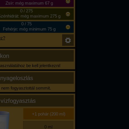
Zsír: még maximum 67 g
0
/
275
zénhidrát: még maximum 275 g
0
/
75
Fehérje: még minimum 75 g
ez?
ikon
sználatához be kell jelentkezni!
nyageloszlás
nem fogyasztottál semmit.
 vízfogyasztás