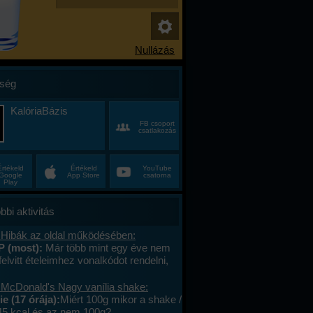
ség
KalóriaBázis
FB csoport
csatlakozás
Értékeld
Értékeld
YouTube
Google
App Store
csatorna
Play
bbi aktivitás
 Hibák az oldal működésében:
P (most):
Már több mint egy éve nem
felvitt ételeimhez vonalkódot rendelni,
ktív az ablak. Az áruház lánchoz
s megy. A mások által megadott
 McDonald's Nagy vanília shake:
okat le tudom olvasni , jól működik. .
e (17 órája):
Miért 100g mikor a shake /
lefont cseréltem, a legújabb android fut,
45 kcal és az nem 100g?