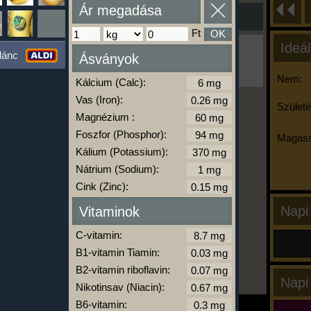
Ár megadása
Ft
OK
Ideál
Ha ma már nem eszel/sportolsz többet,
lánc
Ásványok
kattints a kiértékelésre!
A Kalória Szimulátor Prémium funkció.
Nem:
Kálcium (Calc):
Vas (Iron):
Születé
Magnézium :
-
Foszfor (Phosphor):
Magass
Kálium (Potassium):
Nátrium (Sodium):
kalóriabázis.hu
Cink (Zinc):
Napi
Vitaminok
C-vitamin:
B1-vitamin Tiamin:
B2-vitamin riboflavin:
Napi
Nikotinsav (Niacin):
B6-vitamin: