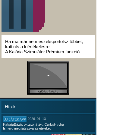
Ha ma már nem eszel/sportolsz többet,
kattints a kiértékelésre!
A Kalória Szimulátor Prémium funkció.
-
kalóriabázis.hu
Hírek
2026. 01. 13.
ÚJ JÁTÉK APP
KalóriaBázis oktató játék: CarboHydra
Ismerd meg játsszva az ételeket!