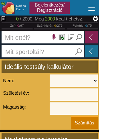
2026.08.09
Bejelentkezés/
Kalória
Bázis
Regisztráció
0
/ 2000. Még
2000
kcal-t ehetsz.
Zsír:
0
/67
Szénhidrát:
0
/275
Fehérje:
0
/75
Ideális testsúly kalkulátor
Nem:
Születési év:
Magasság: