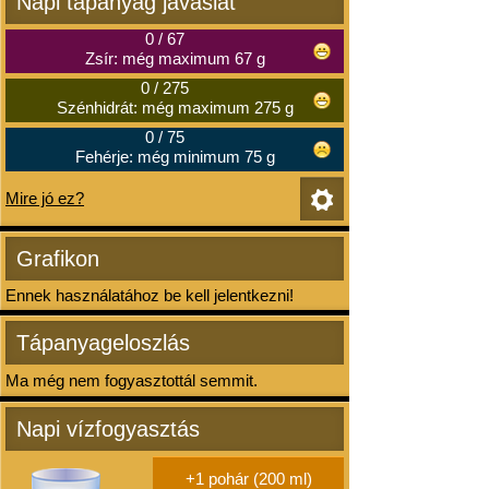
Napi tápanyag javaslat
0
/
67
Zsír: még maximum 67 g
0
/
275
Szénhidrát: még maximum 275 g
0
/
75
Fehérje: még minimum 75 g
Mire jó ez?
Grafikon
Ennek használatához be kell jelentkezni!
Tápanyageloszlás
Ma még nem fogyasztottál semmit.
Napi vízfogyasztás