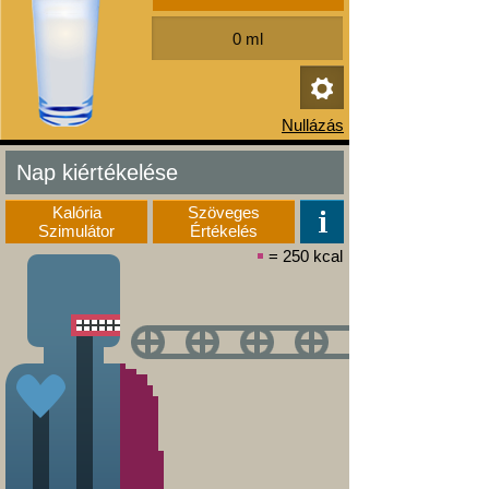
Nap kiértékelése
Kalória
Szöveges
Szimulátor
Értékelés