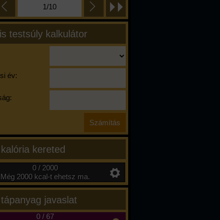
1/10
is testsúly kalkulátor
si év:
ág:
 kalória kereted
0 / 2000
Még 2000 kcal-t ehetsz ma.
 tápanyag javaslat
0
/
67