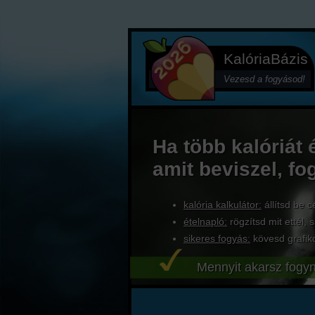
KalóriaBázis
Vezesd a fogyásod!
Ha több kalóriát 
amit beviszel, fo
kalória kalkulátor:
állítsd be c
ételnapló:
rögzítsd mit ettél, s
sikeres fogyás:
kövesd grafik
Mennyit akarsz fogyn