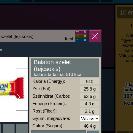
10 ér
1
ZS:
0
A l
szelet (tejcsokis)
SZ:
0
kcal
figyel
F:
0
eszel
kaló
um
Valójáb
be a
Balaton szelet
(tejcsokis)
kalória tartalma: 510 kcal
Kalória (Energy):
Zsír (Fat):
Szénhidrát (Carbo):
Fehérje (Protein):
Rost (Fiber):
Gyüm. megadva-e:
Cukor (Sugars):