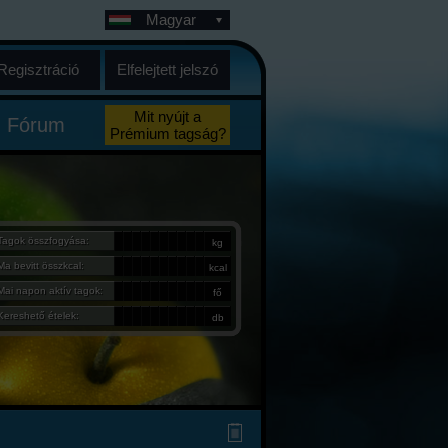
Magyar
Regisztráció
Elfelejtett jelszó
Mit nyújt a
Fórum
Prémium tagság?
Tagok összfogyása:
kg
Ma bevitt összkcal:
kcal
Mai napon aktív tagok:
fő
Kereshető ételek:
db