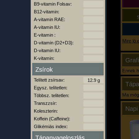
B9-vitamin Folsav:
B12-vitamin:
S
A-vitamin RAE:
A-vitamin IU:
E-vitamin :
Mire jó 
D-vitamin (D2+D3):
D-vitamin IU:
K-vitamin:
Graf
Zsírok
Ennek ha
Telített zsírsav:
Tápa
Egysz. telítetlen:
Ma még 
Többsz. telitetlen:
Transzzsír:
Napi
Koleszterin:
Koffein (Caffeine):
Glikémiás index:
Tápanyageloszlás