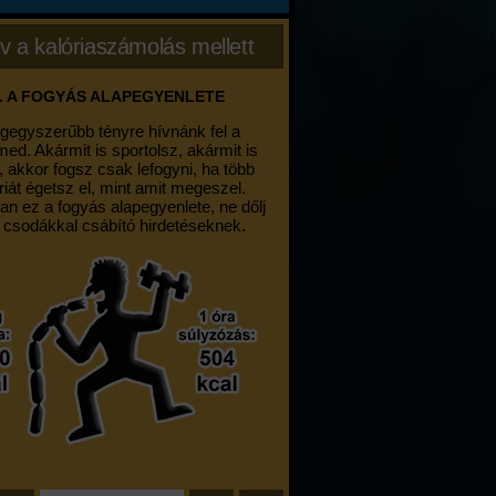
v a kalóriaszámolás mellett
. A FOGYÁS ALAPEGYENLETE
egegyszerűbb tényre hívnánk fel a
med. Akármit is sportolsz, akármit is
, akkor fogsz csak lefogyni, ha több
riát égetsz el, mint amit megeszel.
an ez a fogyás alapegyenlete, ne dőlj
 csodákkal csábító hirdetéseknek.