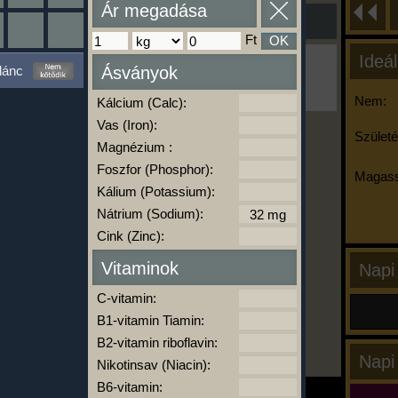
Ár megadása
Ft
OK
Ideál
Ha ma már nem eszel/sportolsz többet,
lánc
Ásványok
kattints a kiértékelésre!
A Kalória Szimulátor Prémium funkció.
Nem:
Kálcium (Calc):
Vas (Iron):
Születé
Magnézium :
-
Foszfor (Phosphor):
Magass
Kálium (Potassium):
Nátrium (Sodium):
kalóriabázis.hu
Cink (Zinc):
Vitaminok
Napi
C-vitamin:
B1-vitamin Tiamin:
B2-vitamin riboflavin:
Napi
Nikotinsav (Niacin):
B6-vitamin: