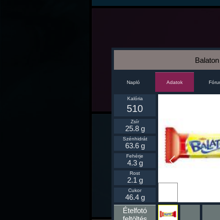
Balaton 
Napló
Fór
Adatok
Kalória
510
Zsír
25.8 g
Szénhidrát
63.6 g
Fehérje
4.3 g
Rost
2.1 g
Ikonnak
Cukor
beállít
46.4 g
Ételfotó
feltöltés