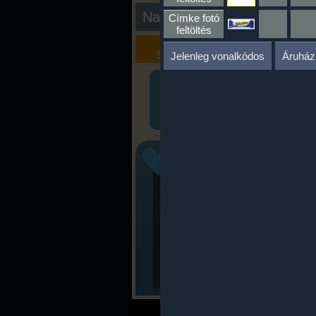
Nap kiértékelése
Címke fotó
feltöltés
Kalória
Szöveges
Szimulátor
Értékelés
Jelenleg vonalkódos
Áruház