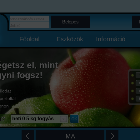
Belépés
Főoldal
Eszközök
Információ
égetsz el, mint
gyni fogsz!
élodat
portoltál
onon
i?
heti 0.5 kg fogyás
MA