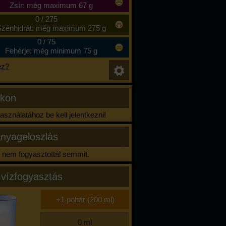
Zsír: még maximum 67 g
0
/
275
zénhidrát: még maximum 275 g
0
/
75
Fehérje: még minimum 75 g
ez?
ikon
sználatához be kell jelentkezni!
nyageloszlás
nem fogyasztottál semmit.
 vízfogyasztás