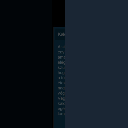
Kalóriaszámlálás
A sikeres fogyás titka valójában igen
egyszerű: égess több energiát, mint
amennyit beviszel. Természetesen e
elég nagy fegyelemre és akaraterőre
szükség, de meglepődve fogod tapasz
hogy a kalóriaszámolás mennyire ru
a többi diétához képest. Itt nincsenek ti
ételek és a megengedett kalóriabevite
nagymértékben növelheted ha testmo
végzel.
Végül, de nem utolsó sorban, a
kalóriaszámolás módszerét a legtöbb
egészségügyi szakorvos ajánlja és
támogatja.
To