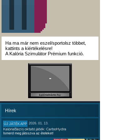
Ha ma már nem eszel/sportolsz többet,
kattints a kiértékelésre!
A Kalória Szimulátor Prémium funkció.
-
kalóriabázis.hu
Hírek
2026. 01. 13.
ÚJ JÁTÉK APP
KalóriaBázis oktató játék: CarboHydra
Ismerd meg játsszva az ételeket!