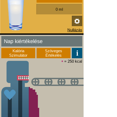
Nap kiértékelése
Kalória
Szöveges
Szimulátor
Értékelés