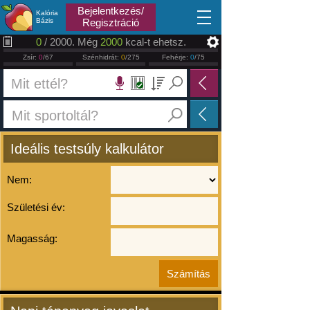
2026.08.09
Bejelentkezés/
Kalória
Bázis
Regisztráció
0
/ 2000. Még
2000
kcal-t ehetsz.
Zsír:
0
/67
Szénhidrát:
0
/275
Fehérje:
0
/75
Ideális testsúly kalkulátor
Nem:
Születési év:
Magasság: