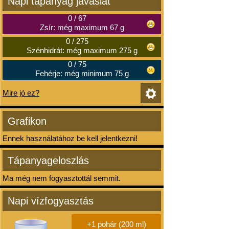
Napi tápanyag javaslat
0
/
67
Zsír: még maximum 67 g
0
/
275
Szénhidrát: még maximum 275 g
0
/
75
Fehérje: még minimum 75 g
Mire jó ez?
Grafikon
Ennek használatához be kell jelentkezni!
Tápanyageloszlás
Ma még nem fogyasztottál semmit.
Napi vízfogyasztás