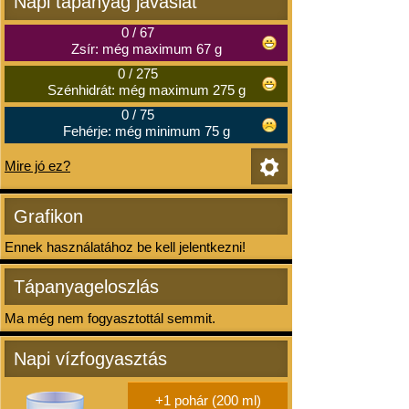
Napi tápanyag javaslat
0
/
67
Zsír: még maximum 67 g
0
/
275
Szénhidrát: még maximum 275 g
0
/
75
Fehérje: még minimum 75 g
Mire jó ez?
Grafikon
Ennek használatához be kell jelentkezni!
Tápanyageloszlás
Ma még nem fogyasztottál semmit.
Napi vízfogyasztás