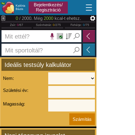
2026.08.06
Bejelentkezés/
Kalória
Bázis
Regisztráció
0
/ 2000. Még
2000
kcal-t ehetsz.
Zsír:
0
/67
Szénhidrát:
0
/275
Fehérje:
0
/75
Ideális testsúly kalkulátor
Nem:
Születési év:
Magasság: