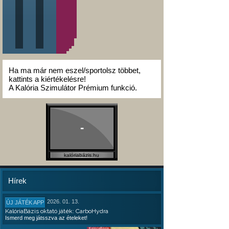
Ha ma már nem eszel/sportolsz többet,
kattints a kiértékelésre!
A Kalória Szimulátor Prémium funkció.
-
kalóriabázis.hu
Hírek
2026. 01. 13.
ÚJ JÁTÉK APP
KalóriaBázis oktató játék: CarboHydra
Ismerd meg játsszva az ételeket!