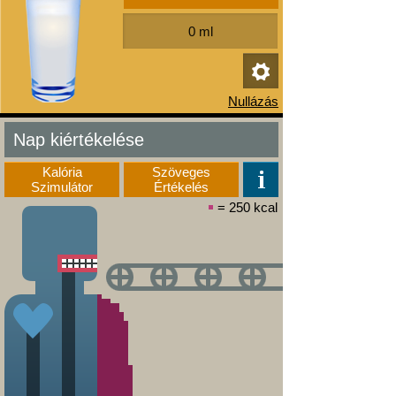
Nap kiértékelése
Kalória
Szöveges
Szimulátor
Értékelés