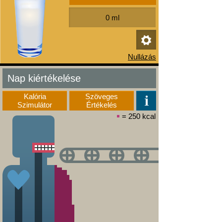
Nap kiértékelése
Kalória
Szöveges
Szimulátor
Értékelés