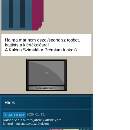
Ha ma már nem eszel/sportolsz többet,
kattints a kiértékelésre!
A Kalória Szimulátor Prémium funkció.
-
kalóriabázis.hu
Hírek
2026. 01. 13.
ÚJ JÁTÉK APP
KalóriaBázis oktató játék: CarboHydra
Ismerd meg játsszva az ételeket!