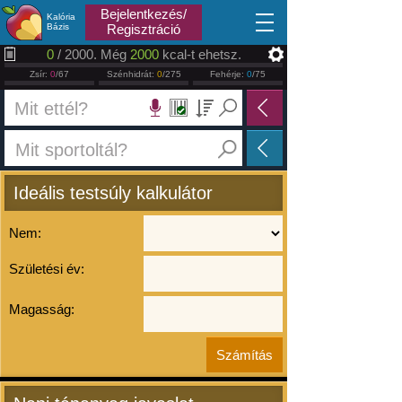
2026.08.06
Bejelentkezés/
Kalória
Bázis
Regisztráció
0
/ 2000. Még
2000
kcal-t ehetsz.
Zsír:
0
/67
Szénhidrát:
0
/275
Fehérje:
0
/75
Ideális testsúly kalkulátor
Nem:
Születési év:
Magasság: