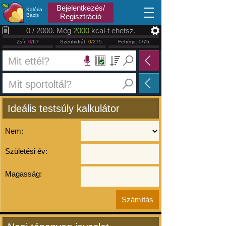
2026.08.06
Bejelentkezés/
Kalória
Bázis
Regisztráció
0
/ 2000. Még
2000
kcal-t ehetsz.
Zsír:
0
/67
Szénhidrát:
0
/275
Fehérje:
0
/75
Ideális testsúly kalkulátor
Nem:
Születési év:
Magasság: