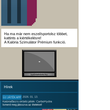
Ha ma már nem eszel/sportolsz többet,
kattints a kiértékelésre!
A Kalória Szimulátor Prémium funkció.
-
kalóriabázis.hu
Hírek
2026. 01. 13.
ÚJ JÁTÉK APP
KalóriaBázis oktató játék: CarboHydra
Ismerd meg játsszva az ételeket!