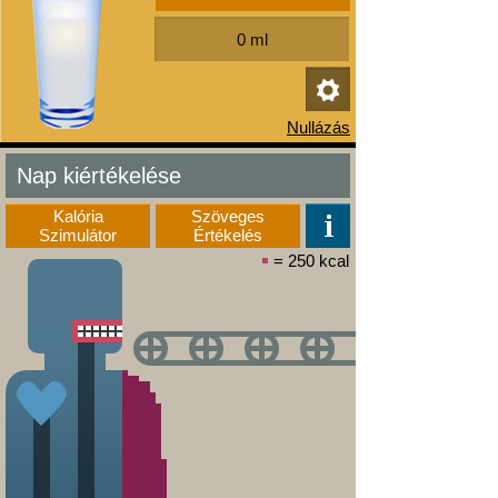
Nap kiértékelése
Kalória
Szöveges
Szimulátor
Értékelés