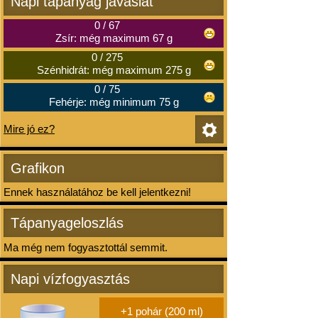
Napi tápanyag javaslat
0
/
67
Zsír: még maximum 67 g
0
/
275
Szénhidrát: még maximum 275 g
0
/
75
Fehérje: még minimum 75 g
Mire jó ez?
Grafikon
Ennek használatához be kell jelentkezni!
Tápanyageloszlás
Ma még nem fogyasztottál semmit.
Napi vízfogyasztás