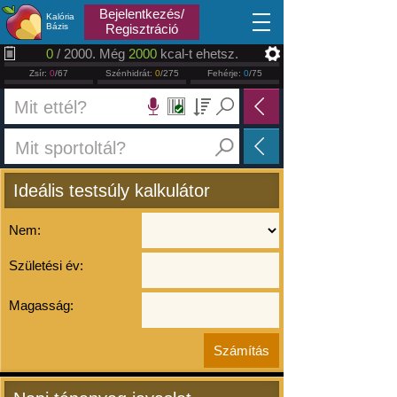
2026.08.09
Bejelentkezés/
Kalória
Bázis
Regisztráció
0
/ 2000. Még
2000
kcal-t ehetsz.
Zsír:
0
/67
Szénhidrát:
0
/275
Fehérje:
0
/75
Ideális testsúly kalkulátor
Nem:
Születési év:
Magasság: