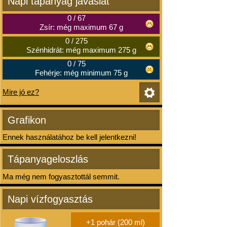
Napi tápanyag javaslat
0
/
67
Zsír: még maximum 67 g
0
/
275
Szénhidrát: még maximum 275 g
0
/
75
Fehérje: még minimum 75 g
Mire jó ez?
Grafikon
Ennek használatához be kell jelentkezni!
Tápanyageloszlás
Ma még nem fogyasztottál semmit.
Napi vízfogyasztás