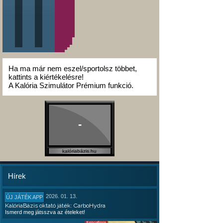
Ha ma már nem eszel/sportolsz többet,
kattints a kiértékelésre!
A Kalória Szimulátor Prémium funkció.
-
kalóriabázis.hu
Hírek
2026. 01. 13.
ÚJ JÁTÉK APP
KalóriaBázis oktató játék: CarboHydra
Ismerd meg játsszva az ételeket!