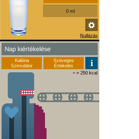
Nap kiértékelése
Kalória
Szöveges
Szimulátor
Értékelés