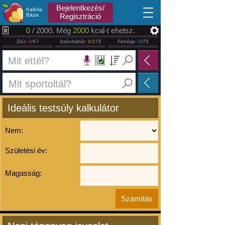
2026.08.07
Bejelentkezés/
Kalória
Bázis
Regisztráció
0
/ 2000. Még
2000
kcal-t ehetsz.
Zsír:
0
/67
Szénhidrát:
0
/275
Fehérje:
0
/75
Ideális testsúly kalkulátor
Nem:
Születési év:
Magasság: