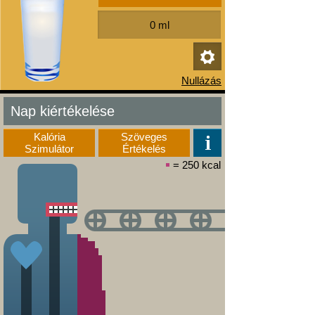
Nap kiértékelése
Kalória
Szöveges
Szimulátor
Értékelés