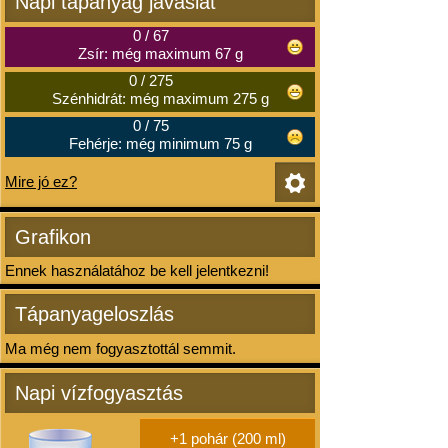
Napi tápanyag javaslat
0
/
67
Zsír: még maximum 67 g
0
/
275
Szénhidrát: még maximum 275 g
0
/
75
Fehérje: még minimum 75 g
Mire jó ez?
Grafikon
Ennek használatához be kell jelentkezni!
Tápanyageloszlás
Ma még nem fogyasztottál semmit.
Napi vízfogyasztás