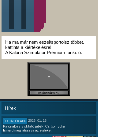
Ha ma már nem eszel/sportolsz többet,
kattints a kiértékelésre!
A Kalória Szimulátor Prémium funkció.
-
kalóriabázis.hu
Hírek
2026. 01. 13.
ÚJ JÁTÉK APP
KalóriaBázis oktató játék: CarboHydra
Ismerd meg játsszva az ételeket!