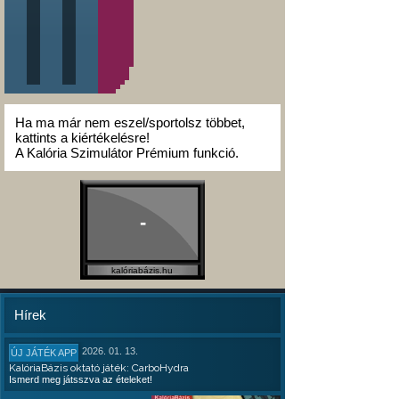
Ha ma már nem eszel/sportolsz többet,
kattints a kiértékelésre!
A Kalória Szimulátor Prémium funkció.
-
kalóriabázis.hu
Hírek
2026. 01. 13.
ÚJ JÁTÉK APP
KalóriaBázis oktató játék: CarboHydra
Ismerd meg játsszva az ételeket!