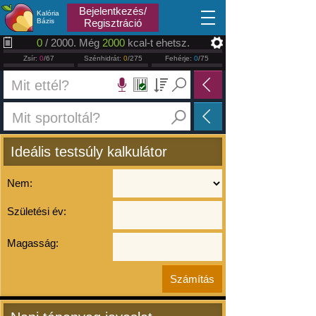
2026.08.08
Bejelentkezés/
Kalória
Bázis
Regisztráció
0
/ 2000. Még
2000
kcal-t ehetsz.
Zsír:
0
/67
Szénhidrát:
0
/275
Fehérje:
0
/75
Ideális testsúly kalkulátor
Nem:
Születési év:
Magasság: