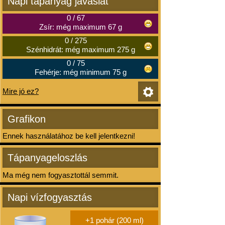
Napi tápanyag javaslat
0
/
67
Zsír: még maximum 67 g
0
/
275
Szénhidrát: még maximum 275 g
0
/
75
Fehérje: még minimum 75 g
Mire jó ez?
Grafikon
Ennek használatához be kell jelentkezni!
Tápanyageloszlás
Ma még nem fogyasztottál semmit.
Napi vízfogyasztás