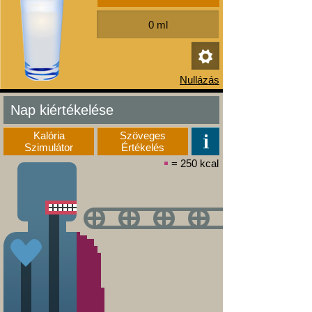
Nap kiértékelése
Kalória
Szöveges
Szimulátor
Értékelés