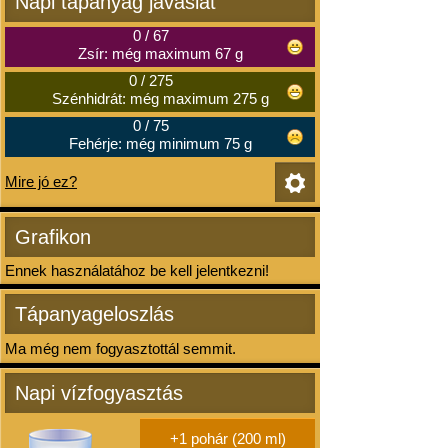
Napi tápanyag javaslat
0
/
67
Zsír: még maximum 67 g
0
/
275
Szénhidrát: még maximum 275 g
0
/
75
Fehérje: még minimum 75 g
Mire jó ez?
Grafikon
Ennek használatához be kell jelentkezni!
Tápanyageloszlás
Ma még nem fogyasztottál semmit.
Napi vízfogyasztás