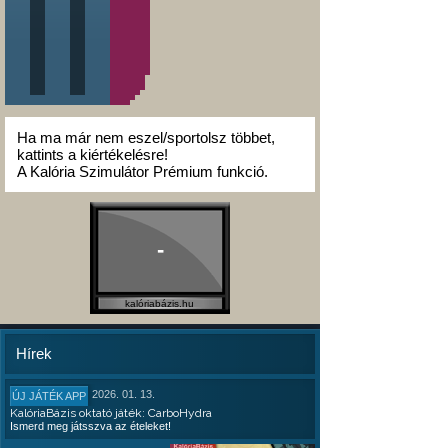
Ha ma már nem eszel/sportolsz többet,
kattints a kiértékelésre!
A Kalória Szimulátor Prémium funkció.
-
kalóriabázis.hu
Hírek
2026. 01. 13.
ÚJ JÁTÉK APP
KalóriaBázis oktató játék: CarboHydra
Ismerd meg játsszva az ételeket!