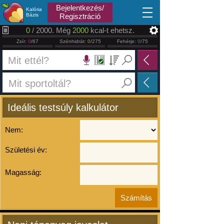
2026.08.08
Bejelentkezés/
Kalória
Bázis
Regisztráció
0
/ 2000. Még
2000
kcal-t ehetsz.
Zsír:
0
/67
Szénhidrát:
0
/275
Fehérje:
0
/75
Ideális testsúly kalkulátor
Nem:
Születési év:
Magasság: