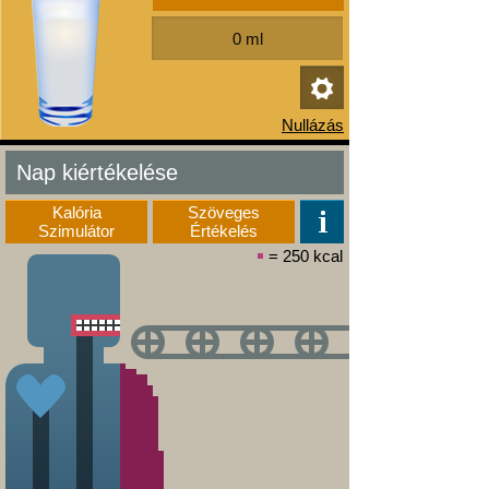
Nap kiértékelése
Kalória
Szöveges
Szimulátor
Értékelés