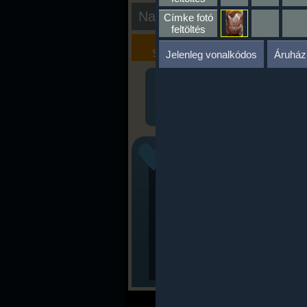
Nap kiértékelése
Címke fotó
feltöltés
Kalória
Szöveges
Szimulátor
Értékelés
Jelenleg vonalkódos
Áruház