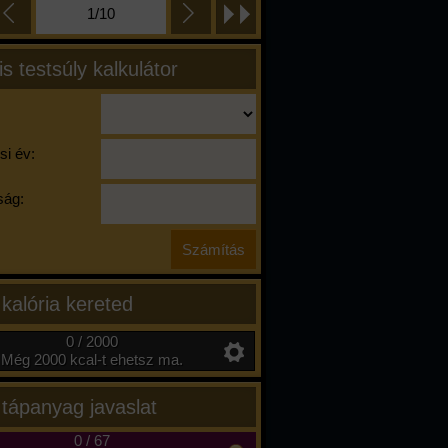
1/10
is testsúly kalkulátor
si év:
ág:
 kalória kereted
0 / 2000
Még 2000 kcal-t ehetsz ma.
 tápanyag javaslat
0
/
67