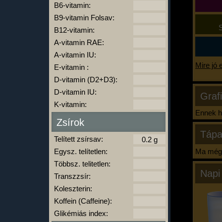
B6-vitamin:
B9-vitamin Folsav:
S
B12-vitamin:
A-vitamin RAE:
A-vitamin IU:
Mire jó 
E-vitamin :
D-vitamin (D2+D3):
D-vitamin IU:
Graf
K-vitamin:
Ennek ha
Zsírok
Tápa
Telített zsírsav:
Egysz. telítetlen:
Ma még 
Többsz. telitetlen:
Napi
Transzzsír:
Koleszterin:
Koffein (Caffeine):
Glikémiás index: