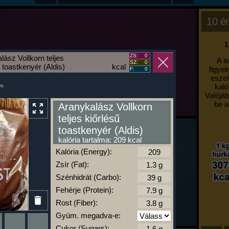
10 ér
1
ZS:
0
lász Vollkorn teljes
A l
SZ:
0
 toastkenyér (Aldis)
kcal
figyel
F:
0
eszel
kaló
um
Valójáb
be a
Aranykalász Vollkorn
teljes kiőrlésű
toastkenyér (Aldis)
kalória tartalma: 209 kcal
Kalória (Energy):
Zsír (Fat):
Szénhidrát (Carbo):
Fehérje (Protein):
Rost (Fiber):
Gyüm. megadva-e:
Cukor (Sugars):