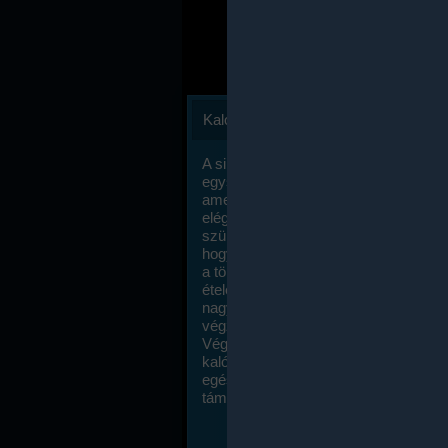
Kalóriaszámlálás
A sikeres fogyás titka valójában igen
egyszerű: égess több energiát, mint
amennyit beviszel. Természetesen e
elég nagy fegyelemre és akaraterőre
szükség, de meglepődve fogod tapasz
hogy a kalóriaszámolás mennyire ru
a többi diétához képest. Itt nincsenek ti
ételek és a megengedett kalóriabevite
nagymértékben növelheted ha testmo
végzel.
Végül, de nem utolsó sorban, a
kalóriaszámolás módszerét a legtöbb
egészségügyi szakorvos ajánlja és
támogatja.
To