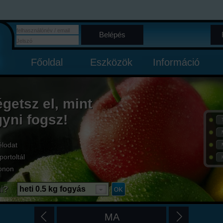
Belépés
Főoldal
Eszközök
Információ
égetsz el, mint
gyni fogsz!
élodat
portoltál
onon
i?
heti 0.5 kg fogyás
MA