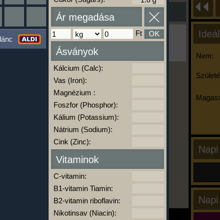
Ár megadása
Ideál
Ft
OK
Ha ma már nem eszel/sportolsz többet,
lánc
kattints a kiértékelésre!
Ásványok
A Kalória Szimulátor Prémium funkció.
Nem:
Kálcium (Calc):
Születé
Vas (Iron):
-
Magnézium :
Magass
Foszfor (Phosphor):
Kálium (Potassium):
kalóriabázis.hu
Nátrium (Sodium):
Cink (Zinc):
Napi
Vitaminok
C-vitamin:
B1-vitamin Tiamin:
Napi
B2-vitamin riboflavin:
Nikotinsav (Niacin):