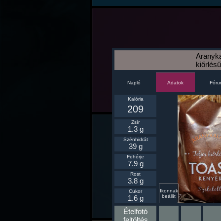
Aranyka
kiőrlésű
Napló
Fór
Adatok
Kalória
209
Zsír
1.3 g
Szénhidrát
39 g
Fehérje
7.9 g
Rost
3.8 g
Ikonnak
Cukor
beállít
1.6 g
Ételfotó
feltöltés