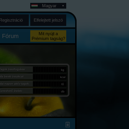
Magyar
Regisztráció
Elfelejtett jelszó
Mit nyújt a
Fórum
Prémium tagság?
Tagok összfogyása:
kg
Ma bevitt összkcal:
kcal
Mai napon aktív tagok:
fő
Kereshető ételek:
db