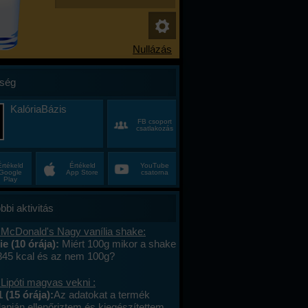
ség
KalóriaBázis
FB csoport
csatlakozás
Értékeld
Értékeld
YouTube
Google
App Store
csatorna
Play
bbi aktivitás
 McDonald's Nagy vanília shake:
e (10 órája):
Miért 100g mikor a shake
 345 kcal és az nem 100g?
Lipóti magvas vekni :
 (15 órája):
Az adatokat a termék
apján ellenőriztem és kiegészítettem.