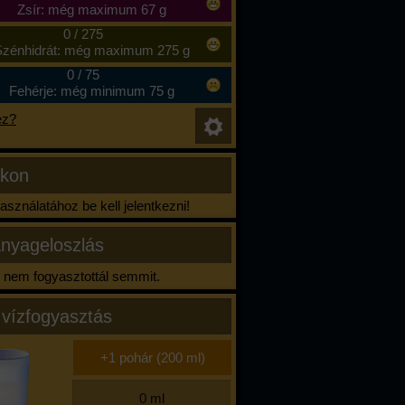
Zsír: még maximum 67 g
0
/
275
zénhidrát: még maximum 275 g
0
/
75
Fehérje: még minimum 75 g
ez?
ikon
sználatához be kell jelentkezni!
nyageloszlás
nem fogyasztottál semmit.
 vízfogyasztás