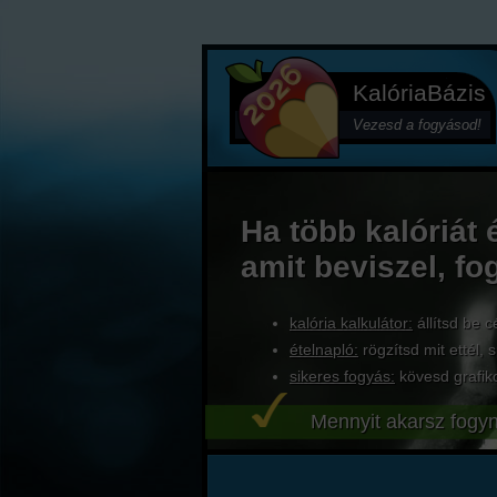
KalóriaBázis
Vezesd a fogyásod!
Ha több kalóriát 
amit beviszel, fo
kalória kalkulátor:
állítsd be c
ételnapló:
rögzítsd mit ettél, s
sikeres fogyás:
kövesd grafik
Mennyit akarsz fogyn