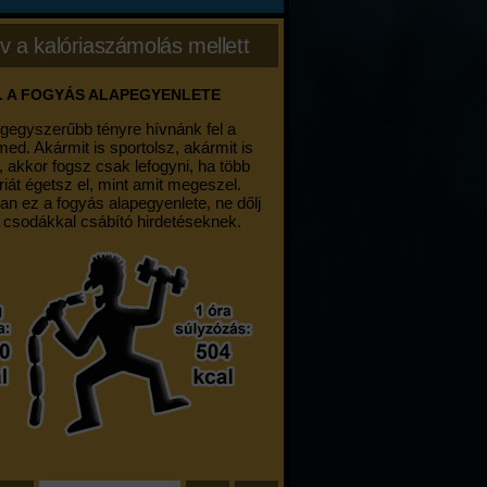
v a kalóriaszámolás mellett
. A FOGYÁS ALAPEGYENLETE
egegyszerűbb tényre hívnánk fel a
med. Akármit is sportolsz, akármit is
, akkor fogsz csak lefogyni, ha több
riát égetsz el, mint amit megeszel.
an ez a fogyás alapegyenlete, ne dőlj
 csodákkal csábító hirdetéseknek.