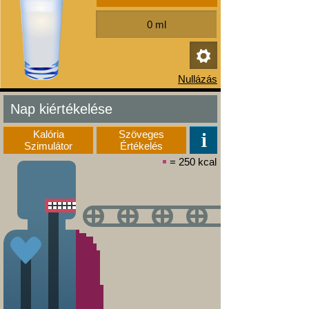
Nap kiértékelése
Kalória
Szöveges
Szimulátor
Értékelés