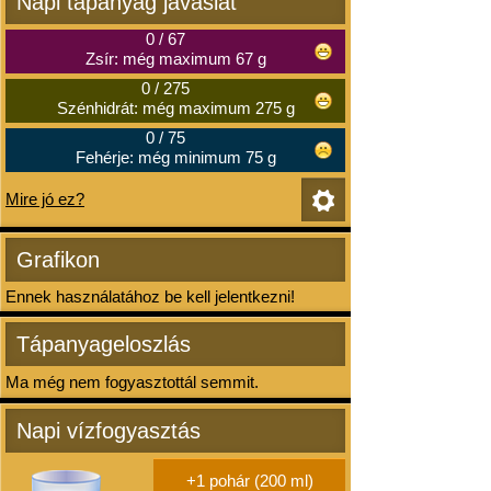
Napi tápanyag javaslat
0
/
67
Zsír: még maximum 67 g
0
/
275
Szénhidrát: még maximum 275 g
0
/
75
Fehérje: még minimum 75 g
Mire jó ez?
Grafikon
Ennek használatához be kell jelentkezni!
Tápanyageloszlás
Ma még nem fogyasztottál semmit.
Napi vízfogyasztás