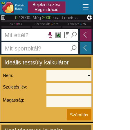
2026.08.10
Bejelentkezés/
Kalória
Bázis
Regisztráció
0
/ 2000. Még
2000
kcal-t ehetsz.
Zsír:
0
/67
Szénhidrát:
0
/275
Fehérje:
0
/75
Ideális testsúly kalkulátor
Nem:
Születési év:
Magasság: