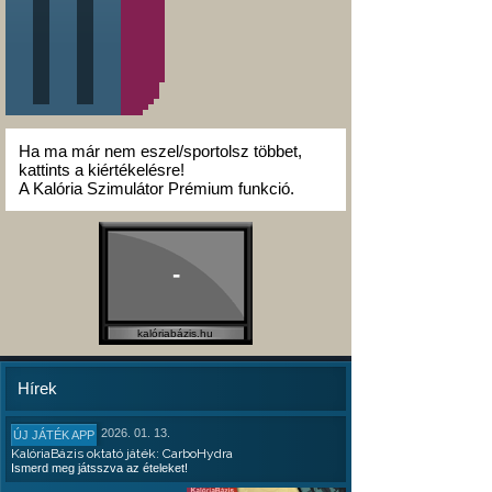
Ha ma már nem eszel/sportolsz többet,
kattints a kiértékelésre!
A Kalória Szimulátor Prémium funkció.
-
kalóriabázis.hu
Hírek
2026. 01. 13.
ÚJ JÁTÉK APP
KalóriaBázis oktató játék: CarboHydra
Ismerd meg játsszva az ételeket!