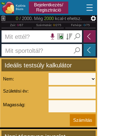
2026.08.08
Bejelentkezés/
Kalória
Bázis
Regisztráció
0
/ 2000. Még
2000
kcal-t ehetsz.
Zsír:
0
/67
Szénhidrát:
0
/275
Fehérje:
0
/75
Ideális testsúly kalkulátor
Nem:
Születési év:
Magasság: