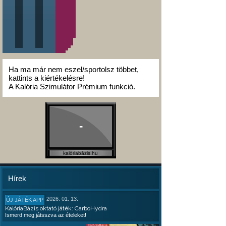
Ha ma már nem eszel/sportolsz többet,
kattints a kiértékelésre!
A Kalória Szimulátor Prémium funkció.
-
kalóriabázis.hu
Hírek
2026. 01. 13.
ÚJ JÁTÉK APP
KalóriaBázis oktató játék: CarboHydra
Ismerd meg játsszva az ételeket!