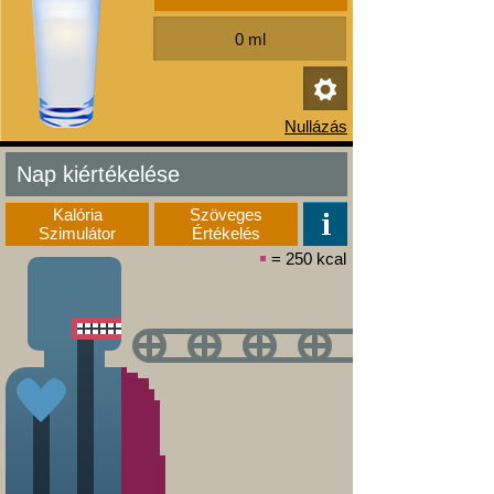
Nap kiértékelése
Kalória
Szöveges
Szimulátor
Értékelés