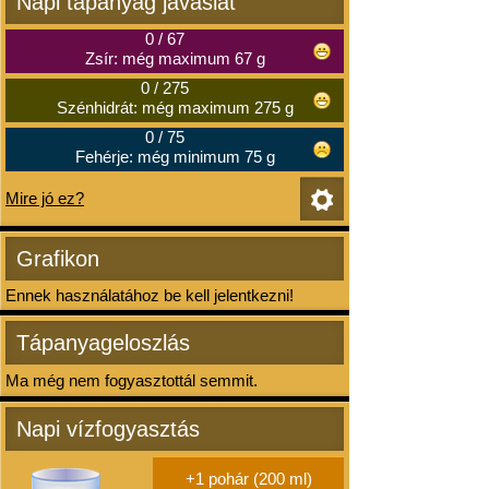
Napi tápanyag javaslat
0
/
67
Zsír: még maximum 67 g
0
/
275
Szénhidrát: még maximum 275 g
0
/
75
Fehérje: még minimum 75 g
Mire jó ez?
Grafikon
Ennek használatához be kell jelentkezni!
Tápanyageloszlás
Ma még nem fogyasztottál semmit.
Napi vízfogyasztás