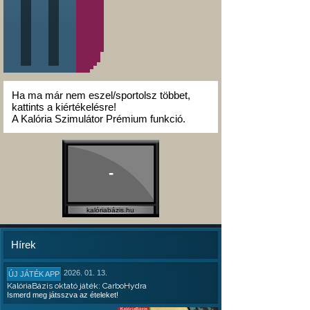
Ha ma már nem eszel/sportolsz többet,
kattints a kiértékelésre!
A Kalória Szimulátor Prémium funkció.
-
kalóriabázis.hu
Hírek
2026. 01. 13.
ÚJ JÁTÉK APP
KalóriaBázis oktató játék: CarboHydra
Ismerd meg játsszva az ételeket!