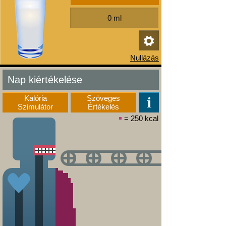
Nap kiértékelése
Kalória
Szöveges
Szimulátor
Értékelés