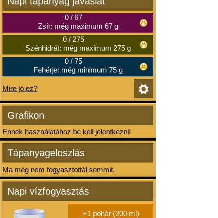
Napi tápanyag javaslat
0
/
67
Zsír: még maximum 67 g
0
/
275
Szénhidrát: még maximum 275 g
0
/
75
Fehérje: még minimum 75 g
Mire jó ez?
Grafikon
Ennek használatához be kell jelentkezni!
Tápanyageloszlás
Ma még nem fogyasztottál semmit.
Napi vízfogyasztás