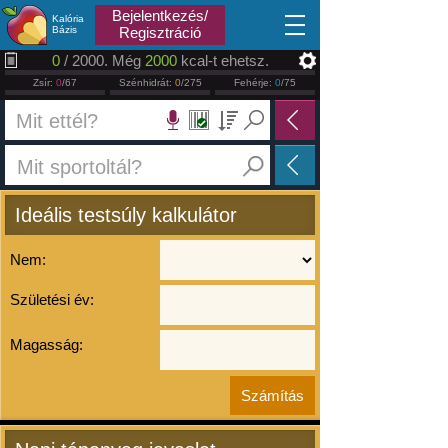
2026.08.07
Bejelentkezés/
Kalória
Bázis
Regisztráció
0
/ 2000. Még
2000
kcal-t ehetsz.
Zsír:
0
/67
Szénhidrát:
0
/275
Fehérje:
0
/75
Ideális testsúly kalkulátor
Nem:
Születési év:
Magasság: