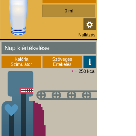
Nap kiértékelése
Kalória
Szöveges
Szimulátor
Értékelés