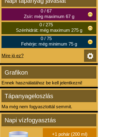
Napi tápanyag javaslat
0
/
67
Zsír: még maximum 67 g
0
/
275
Szénhidrát: még maximum 275 g
0
/
75
Fehérje: még minimum 75 g
Mire jó ez?
Grafikon
Ennek használatához be kell jelentkezni!
Tápanyageloszlás
Ma még nem fogyasztottál semmit.
Napi vízfogyasztás