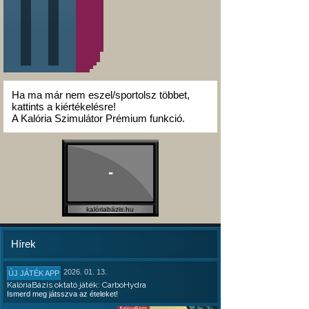
Ha ma már nem eszel/sportolsz többet,
kattints a kiértékelésre!
A Kalória Szimulátor Prémium funkció.
-
kalóriabázis.hu
Hírek
2026. 01. 13.
ÚJ JÁTÉK APP
KalóriaBázis oktató játék: CarboHydra
Ismerd meg játsszva az ételeket!