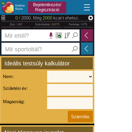
2026.08.07
Bejelentkezés/
Kalória
Bázis
Regisztráció
0
/ 2000. Még
2000
kcal-t ehetsz.
Zsír:
0
/67
Szénhidrát:
0
/275
Fehérje:
0
/75
Ideális testsúly kalkulátor
Nem:
Születési év:
Magasság: