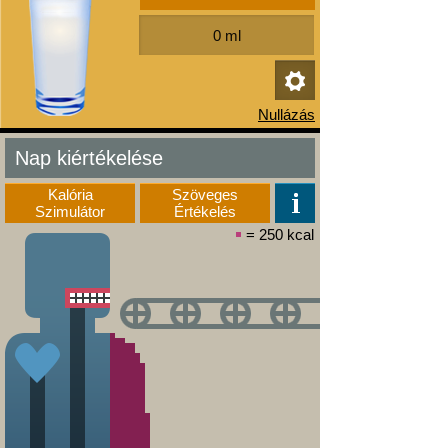
Nap kiértékelése
Kalória
Szöveges
Szimulátor
Értékelés