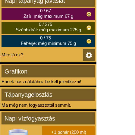
Napi tápanyag javaslat
0
/
67
Zsír: még maximum 67 g
0
/
275
Szénhidrát: még maximum 275 g
0
/
75
Fehérje: még minimum 75 g
Mire jó ez?
Grafikon
Ennek használatához be kell jelentkezni!
Tápanyageloszlás
Ma még nem fogyasztottál semmit.
Napi vízfogyasztás