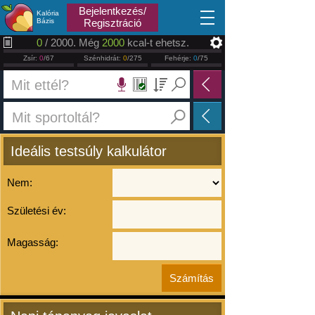
2026.08.10
Bejelentkezés/
Kalória
Bázis
Regisztráció
0
/ 2000. Még
2000
kcal-t ehetsz.
Zsír:
0
/67
Szénhidrát:
0
/275
Fehérje:
0
/75
Ideális testsúly kalkulátor
Nem:
Születési év:
Magasság: