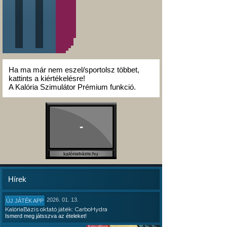
Ha ma már nem eszel/sportolsz többet,
kattints a kiértékelésre!
A Kalória Szimulátor Prémium funkció.
-
kalóriabázis.hu
Hírek
2026. 01. 13.
ÚJ JÁTÉK APP
KalóriaBázis oktató játék: CarboHydra
Ismerd meg játsszva az ételeket!