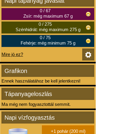
Napi tápanyag javaslat
0
/
67
Zsír: még maximum 67 g
0
/
275
Szénhidrát: még maximum 275 g
0
/
75
Fehérje: még minimum 75 g
Mire jó ez?
Grafikon
Ennek használatához be kell jelentkezni!
Tápanyageloszlás
Ma még nem fogyasztottál semmit.
Napi vízfogyasztás