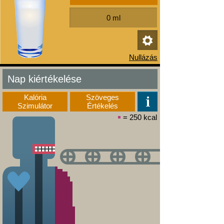
Nap kiértékelése
Kalória
Szöveges
Szimulátor
Értékelés