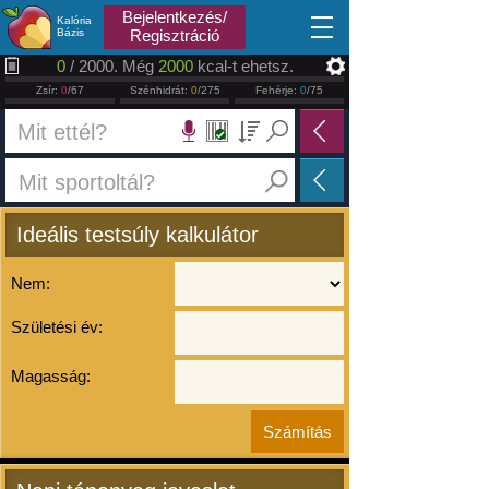
2026.08.10
Bejelentkezés/
Kalória
Bázis
Regisztráció
0
/ 2000. Még
2000
kcal-t ehetsz.
Zsír:
0
/67
Szénhidrát:
0
/275
Fehérje:
0
/75
Ideális testsúly kalkulátor
Nem:
Születési év:
Magasság: