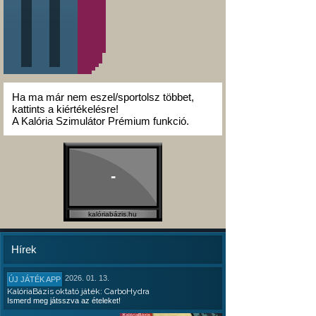
Ha ma már nem eszel/sportolsz többet,
kattints a kiértékelésre!
A Kalória Szimulátor Prémium funkció.
-
kalóriabázis.hu
Hírek
2026. 01. 13.
ÚJ JÁTÉK APP
KalóriaBázis oktató játék: CarboHydra
Ismerd meg játsszva az ételeket!