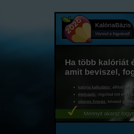
KalóriaBázis
Vezesd a fogyásod!
Ha több kalóriát 
amit beviszel, fo
kalória kalkulátor:
állítsd be c
ételnapló:
rögzítsd mit ettél, s
sikeres fogyás:
kövesd grafik
Mennyit akarsz fogyn