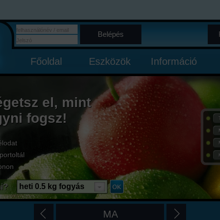
Belépés
Főoldal
Eszközök
Információ
égetsz el, mint
gyni fogsz!
élodat
portoltál
onon
i?
heti 0.5 kg fogyás
MA