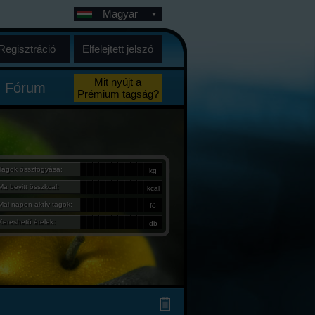
Magyar
Regisztráció
Elfelejtett jelszó
Mit nyújt a
Fórum
Prémium tagság?
Tagok összfogyása:
kg
Ma bevitt összkcal:
kcal
Mai napon aktív tagok:
fő
Kereshető ételek:
db