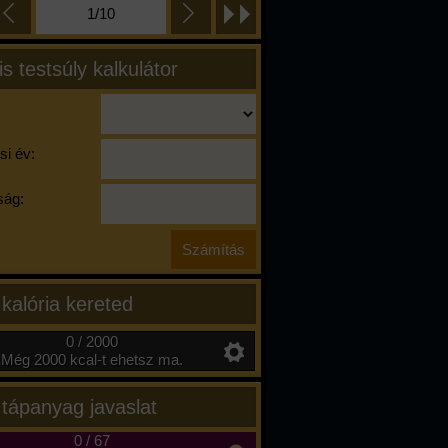
1/10
is testsúly kalkulátor
si év:
ág:
 kalória kereted
0 / 2000
Még 2000 kcal-t ehetsz ma.
 tápanyag javaslat
0
/
67