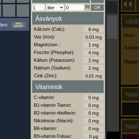
Ft
OK
Ásványok
Ideál
Ha ma már nem eszel/sportolsz többet,
lánc
kattints a kiértékelésre!
Kálcium (Calc):
A Kalória Szimulátor Prémium funkció.
Nem:
Vas (Iron):
Magnézium :
Születé
Foszfor (Phosphor):
-
Kálium (Potassium):
Magass
Nátrium (Sodium):
Cink (Zinc):
kalóriabázis.hu
Vitaminok
Napi
C-vitamin:
B1-vitamin Tiamin:
B2-vitamin riboflavin:
Nikotinsav (Niacin):
Napi
B6-vitamin:
B9-vitamin Folsav: