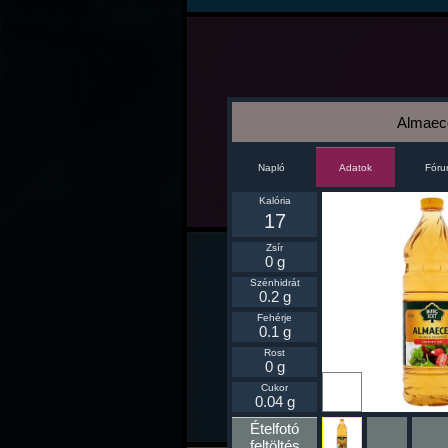
Almaec
Napló
Fór
Adatok
Kalória
17
Zsír
0 g
Szénhidrát
0.2 g
Fehérje
0.1 g
Rost
0 g
Ikonnak
Cukor
beállít
0.04 g
Ételfotó
feltöltés