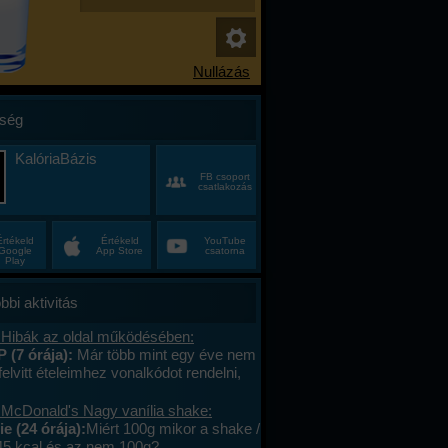
ség
KalóriaBázis
FB csoport
csatlakozás
Értékeld
Értékeld
YouTube
Google
App Store
csatorna
Play
bbi aktivitás
 Hibák az oldal működésében:
P (7 órája):
Már több mint egy éve nem
felvitt ételeimhez vonalkódot rendelni,
ktív az ablak. Az áruház lánchoz
s megy. A mások által megadott
 McDonald's Nagy vanília shake:
okat le tudom olvasni , jól működik. .
e (24 órája):
Miért 100g mikor a shake /
lefont cseréltem, a legújabb android fut,
45 kcal és az nem 100g?