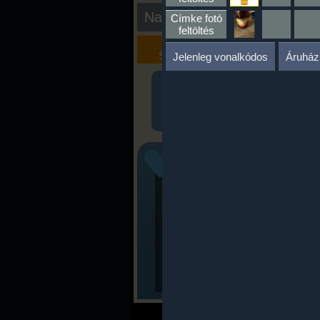
Nap kiértékelése
Címke fotó
feltöltés
Kalória
Szöveges
Szimulátor
Értékelés
Jelenleg vonalkódos
Áruház