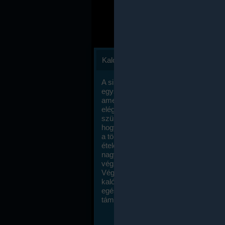
Kalóriaszámlálás
A sikeres fogyás titka valójában igen
egyszerű: égess több energiát, mint
amennyit beviszel. Természetesen e
elég nagy fegyelemre és akaraterőre
szükség, de meglepődve fogod tapasz
hogy a kalóriaszámolás mennyire ru
a többi diétához képest. Itt nincsenek ti
ételek és a megengedett kalóriabevite
nagymértékben növelheted ha testmo
végzel.
Végül, de nem utolsó sorban, a
kalóriaszámolás módszerét a legtöbb
egészségügyi szakorvos ajánlja és
támogatja.
To