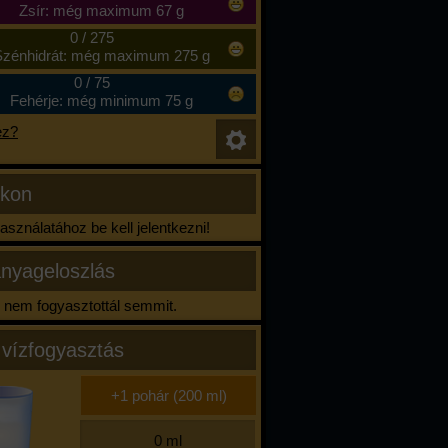
Zsír: még maximum 67 g
0
/
275
zénhidrát: még maximum 275 g
0
/
75
Fehérje: még minimum 75 g
ez?
ikon
sználatához be kell jelentkezni!
nyageloszlás
nem fogyasztottál semmit.
 vízfogyasztás