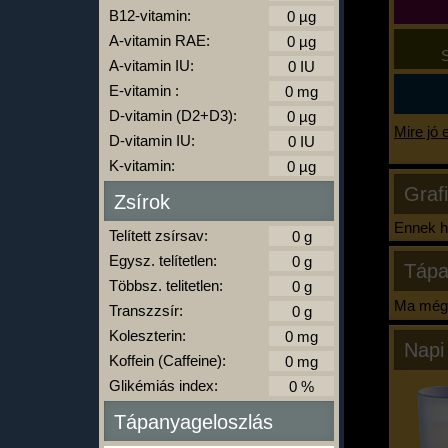
B12-vitamin:
A-vitamin RAE:
S
A-vitamin IU:
E-vitamin :
D-vitamin (D2+D3):
Mire jó 
D-vitamin IU:
K-vitamin:
Graf
Zsírok
Ennek ha
Telített zsírsav:
Egysz. telítetlen:
Tápa
Többsz. telitetlen:
Ma még 
Transzzsír:
Koleszterin:
Napi
Koffein (Caffeine):
Glikémiás index:
Tápanyageloszlás