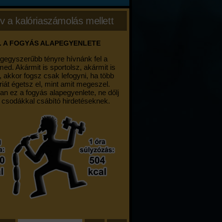
v a kalóriaszámolás mellett
. A FOGYÁS ALAPEGYENLETE
egegyszerűbb tényre hívnánk fel a
med. Akármit is sportolsz, akármit is
, akkor fogsz csak lefogyni, ha több
riát égetsz el, mint amit megeszel.
an ez a fogyás alapegyenlete, ne dőlj
 csodákkal csábító hirdetéseknek.