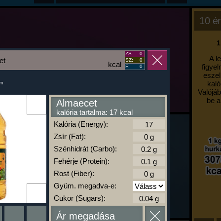
10 ér
1
ZS:
0
A l
et
SZ:
0
kcal
figyel
F:
0
eszel
kaló
um
Valójáb
be a
Almaecet
kalória tartalma: 17 kcal
Kalória (Energy):
Zsír (Fat):
Szénhidrát (Carbo):
Fehérje (Protein):
Rost (Fiber):
Gyüm. megadva-e:
Cukor (Sugars):
Ár megadása