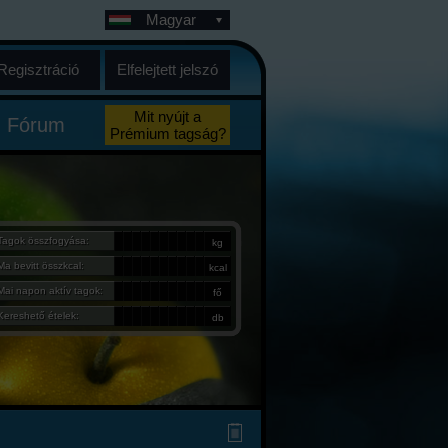
Magyar
Regisztráció
Elfelejtett jelszó
Mit nyújt a
Fórum
Prémium tagság?
Tagok összfogyása:
kg
Ma bevitt összkcal:
kcal
Mai napon aktív tagok:
fő
Kereshető ételek:
db