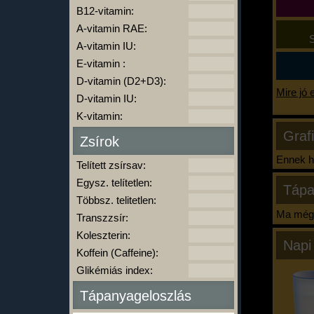
B12-vitamin:
A-vitamin RAE:
S
A-vitamin IU:
E-vitamin :
D-vitamin (D2+D3):
Mire jó 
D-vitamin IU:
K-vitamin:
Graf
Zsírok
Ennek ha
Telített zsírsav:
Egysz. telítetlen:
Tápa
Többsz. telitetlen:
Ma még 
Transzzsír:
Koleszterin:
Napi
Koffein (Caffeine):
Glikémiás index:
Tápanyageloszlás