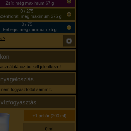
Zsír: még maximum 67 g
0
/
275
zénhidrát: még maximum 275 g
0
/
75
Fehérje: még minimum 75 g
ez?
ikon
sználatához be kell jelentkezni!
nyageloszlás
nem fogyasztottál semmit.
 vízfogyasztás