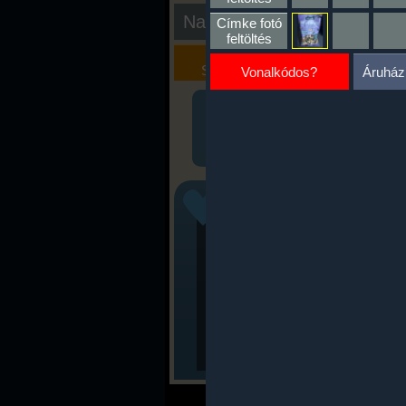
Nap kiértékelése
Címke fotó
feltöltés
Kalória
Szöveges
Szimulátor
Értékelés
Vonalkódos?
Áruház