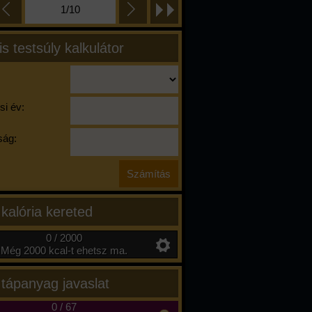
1/10
is testsúly kalkulátor
si év:
ág:
 kalória kereted
0 / 2000
Még 2000 kcal-t ehetsz ma.
 tápanyag javaslat
0
/
67