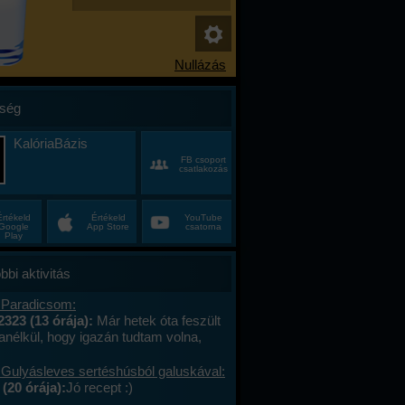
ség
KalóriaBázis
FB csoport
csatlakozás
Értékeld
Értékeld
YouTube
Google
App Store
csatorna
Play
bbi aktivitás
 Paradicsom:
2323 (13 órája):
Már hetek óta feszült
anélkül, hogy igazán tudtam volna,
alán a munkahelyi hajtás, talán az, hogy
ncas éveim közepén egyszer csak
 Gulyásleves sertéshúsból galuskával:
 körülöttem minden, ami régen izgalmas
(20 órája):
Jó recept :)
hétvégék már nem jelentettek semmit, a