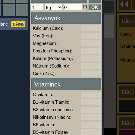
Ft
OK
Ásványok
Ideál
Ha ma már nem eszel/sportolsz többet,
lánc
kattints a kiértékelésre!
Kálcium (Calc):
A Kalória Szimulátor Prémium funkció.
Nem:
Vas (Iron):
Magnézium :
Születé
Foszfor (Phosphor):
-
Kálium (Potassium):
Magass
Nátrium (Sodium):
Cink (Zinc):
kalóriabázis.hu
Vitaminok
Napi
C-vitamin:
B1-vitamin Tiamin:
B2-vitamin riboflavin:
Nikotinsav (Niacin):
Napi
B6-vitamin:
B9-vitamin Folsav: