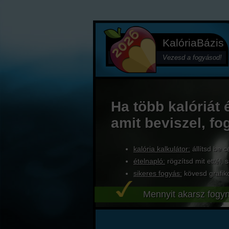
KalóriaBázis
Vezesd a fogyásod!
Ha több kalóriát 
amit beviszel, fo
kalória kalkulátor:
állítsd be c
ételnapló:
rögzítsd mit ettél, s
sikeres fogyás:
kövesd grafik
Mennyit akarsz fogyn