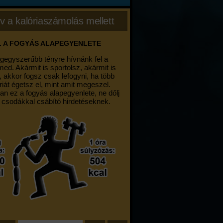
v a kalóriaszámolás mellett
. A FOGYÁS ALAPEGYENLETE
egegyszerűbb tényre hívnánk fel a
med. Akármit is sportolsz, akármit is
, akkor fogsz csak lefogyni, ha több
riát égetsz el, mint amit megeszel.
an ez a fogyás alapegyenlete, ne dőlj
 csodákkal csábító hirdetéseknek.