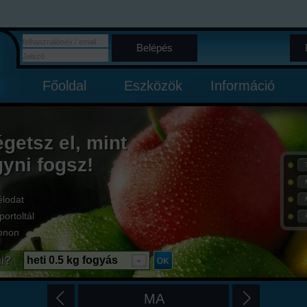
Belépés
Főoldal
Eszközök
Információ
égetsz el, mint
gyni fogsz!
élodat
portoltál
onon
i?
heti 0.5 kg fogyás
MA