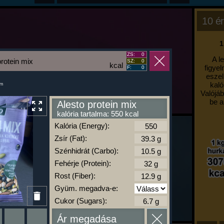
10 ér
1
ZS:
0
A l
protein mix
SZ:
0
kcal
figyel
F:
0
eszel
kaló
um
Valójáb
be a
Alesto protein mix
kalória tartalma: 550 kcal
Kalória (Energy):
Zsír (Fat):
Szénhidrát (Carbo):
Fehérje (Protein):
Rost (Fiber):
Gyüm. megadva-e:
Cukor (Sugars):
Ár megadása