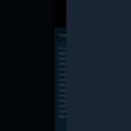
Kalóriaszámlálás
A sikeres fogyás titka valójában igen
egyszerű: égess több energiát, mint
amennyit beviszel. Természetesen e
elég nagy fegyelemre és akaraterőre
szükség, de meglepődve fogod tapasz
hogy a kalóriaszámolás mennyire ru
a többi diétához képest. Itt nincsenek ti
ételek és a megengedett kalóriabevite
nagymértékben növelheted ha testmo
végzel.
Végül, de nem utolsó sorban, a
kalóriaszámolás módszerét a legtöbb
egészségügyi szakorvos ajánlja és
támogatja.
To