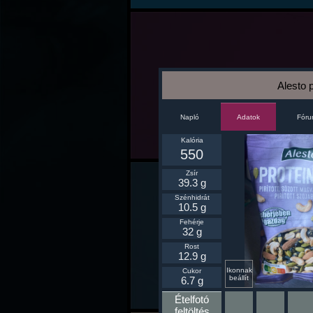
Alesto 
Napló
Fór
Adatok
Kalória
550
Zsír
39.3 g
Szénhidrát
10.5 g
Fehérje
32 g
Rost
12.9 g
Ikonnak
Cukor
beállít
6.7 g
Ételfotó
feltöltés