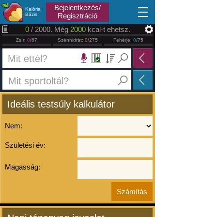
2026.08.08
Bejelentkezés/
Kalória
Bázis
Regisztráció
0
/ 2000. Még
2000
kcal-t ehetsz.
Zsír:
0
/67
Szénhidrát:
0
/275
Fehérje:
0
/75
Ideális testsúly kalkulátor
Nem:
Születési év:
Magasság: