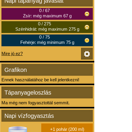
Napi tápanyag javaslat
0
/
67
Zsír: még maximum 67 g
0
/
275
Szénhidrát: még maximum 275 g
0
/
75
Fehérje: még minimum 75 g
Mire jó ez?
Grafikon
Ennek használatához be kell jelentkezni!
Tápanyageloszlás
Ma még nem fogyasztottál semmit.
Napi vízfogyasztás