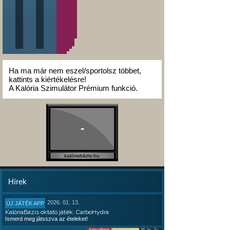
Ha ma már nem eszel/sportolsz többet,
kattints a kiértékelésre!
A Kalória Szimulátor Prémium funkció.
-
kalóriabázis.hu
Hírek
2026. 01. 13.
ÚJ JÁTÉK APP
KalóriaBázis oktató játék: CarboHydra
Ismerd meg játsszva az ételeket!