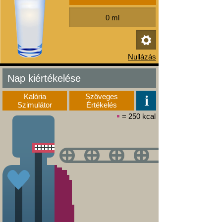
Nap kiértékelése
Kalória
Szöveges
Szimulátor
Értékelés